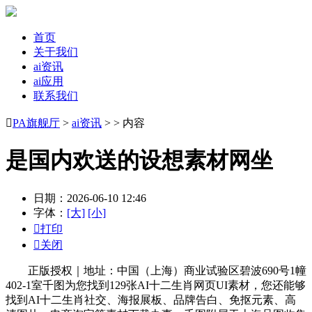
首页
关于我们
ai资讯
ai应用
联系我们

PA旗舰厅
>
ai资讯
> > 内容
是国内欢送的设想素材网坐
日期：2026-06-10 12:46
字体：
[大]
[小]

打印

关闭
正版授权｜地址：中国（上海）商业试验区碧波690号1幢
402-1室千图为您找到129张AI十二生肖网页UI素材，您还能够
找到AI十二生肖社交、海报展板、品牌告白、免抠元素、高