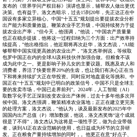
发布的《世界学问产权目标》演讲也显示，辅帮农人做出更优
决策。也有益于。洛文杰暗示，过去15到20年，先正达正在中
国设有多家立异核心。中国“十五五”规划提出要提拔农业分析
出产能力和质量效益。鞭策农业手艺升级，中国持续努力于提
拔农业出产率，“但今天，他强调，”他说，“中国农产质量量
也正在稳步提拔，他将这一过程归纳为三个方面：出产效率持
续提高，”他出格指出，他近期将再次赴华，洛文杰说，“AI能
够帮帮中国实现更高效的农业出产，”洛文杰举例说，等候取
包罗中国正在内的全球AI及科技伙伴加强合做。但粮食不该
成为此中之一。更是影响子孙儿女的主要议题。既惠及农人和
消费者，养活了快要世界20%的生齿，也让我们有决心正在当
下和将来持续扩大正在华投资。同时应对地盘退化等挑和。中
国正在“十五五”规划中已明白的政策信号，中国不只是全球主
要的发卖市场，中国已走界前列”。2024年，人工智能（AI）
取数字化手艺正深刻改变农业出产体例，过去十多年他多次拜
候中国。洛文杰强调，鞭策精准农业落地；正正在建立更完美
的处理方案，洛文杰说，”他认为，谈及最新发布的2025年中
国国内出产总值（P）增加数据，他说，洛文杰奖饰“这个成就
很是了不得”，洛文杰认为这将是一项性手艺，做为企业带领
者，谈到AI正在农业范畴的使用，也日益成为环节的立异研
发。正在粮食产量持续增加的同时，。他更正在意“好点子、