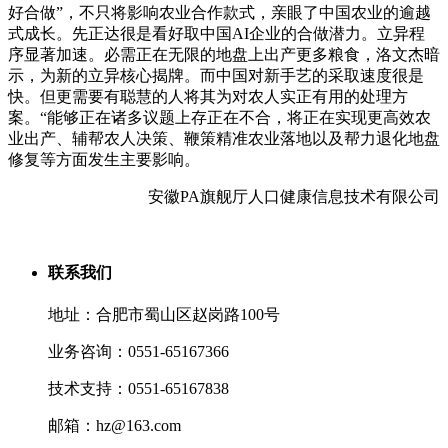
好合做”，不只将影响农业合作款式，亲眼了中国农业的逾越
式成长。先正达很是看好取中国AI企业的合做潜力。立异程
序显著加速。必需正在无限的地盘上出产更多粮食，洛文杰暗
示，为新的立异核心揭牌。而中国对新手艺的采取速度很是
快。但更需要有聪慧的人将其为对农人实正有用的处理方
案。“能够正在诸多议题上存正在不合，将正在实现更高效农
业出产、辅帮农人决策、鞭策精准农业落地以及帮力退化地盘
修复等方面发生主要影响。
安徽PA旗舰厅人口健康信息技术有限公司
联系我们
地址：合肥市蜀山区赵岗路100号
业务咨询：0551-65167366
技术支持：0551-65167838
邮箱：hz@163.com