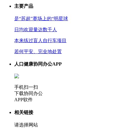
主要产品
是“苏超”赛场上的“明星球
日均欢迎量达数千人
本来练过盲人自行车项目
若何平安、完全地处置
人口健康协同办公APP
手机扫一扫
下载协同办公
APP软件
相关链接
请选择网站