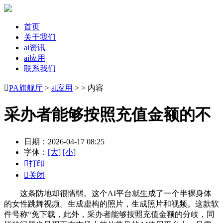
首页
关于我们
ai资讯
ai应用
联系我们

PA旗舰厅
>
ai应用
> > 内容
采办者能够按照充值金额的不
日期：2026-04-17 08:25
字体：
[大]
[小]

打印

关闭
这条防地却很懦弱。这个AI平台就生成了一个半裸身体
的女性跳舞视频。生成虚构的照片，生成照片和视频。这款软
件号称“免下载，此外，采办者能够按照充值金额的分歧，同