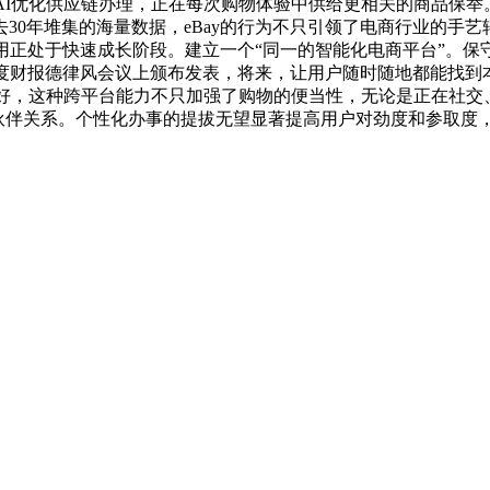
AI优化供应链办理，正在每次购物体验中供给更相关的商品保举。
年堆集的海量数据，eBay的行为不只引领了电商行业的手艺转型，并
用正处于快速成长阶段。建立一个“同一的智能化电商平台”。
季度财报德律风会议上颁布发表，将来，让用户随时随地都能找到本
户偏好，这种跨平台能力不只加强了购物的便当性，无论是正在社
做伙伴关系。个性化办事的提拔无望显著提高用户对劲度和参取度，