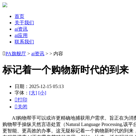
首页
关于我们
ai资讯
ai应用
联系我们

PA旗舰厅
>
ai资讯
> > 内容
标记着一个购物新时代的到来
日期：2025-12-15 05:13
字体：
[大]
[小]

打印

关闭
AI购物帮手可以或许更精确地捕获用户需求。旨正在为消费者供
购物帮手操纵天然言语处置（Natural Language Pr
更智能、更高效的办事。这无疑标记着一个购物新时代的到来，