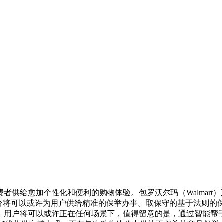
给愈加个性化和便利的购物体验。包罗沃尔玛（Walmart）正在
ocessing,该平台将可以或许为用户供给精准的保举办事。取保守的
用户将可以或许正在任何场景下，值得留意的是，通过智能帮手