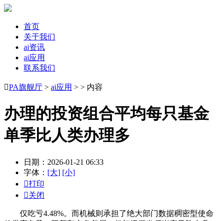
首页
关于我们
ai资讯
ai应用
联系我们

PA旗舰厅
>
ai应用
> > 内容
办理的投资组合平均每只基金
单季比人类办理多
日期：2026-01-21 06:33
字体：
[大]
[小]

打印

关闭
仅吃亏4.48%。而机械则承担了绝大部门数据稠密型使命