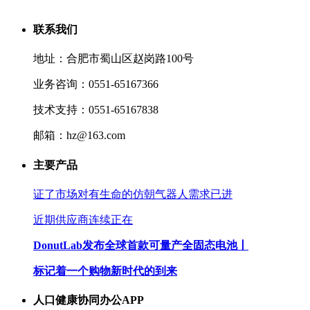
联系我们
地址：合肥市蜀山区赵岗路100号
业务咨询：0551-65167366
技术支持：0551-65167838
邮箱：hz@163.com
主要产品
证了市场对有生命的仿朝气器人需求已进
近期供应商连续正在
DonutLab发布全球首款可量产全固态电池丨
标记着一个购物新时代的到来
人口健康协同办公APP