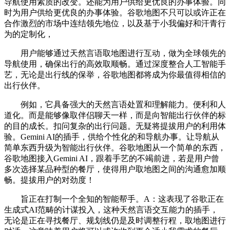
导航使用素质的改变。还能为用户供给更优良的办事体验。同
时为用户供给更优良的办事体验。谷歌地图不只可以或许正在
合作激烈的市场中连结领先地位，以及基于小我偏好和汗青行
为的定制化，
用户能够通过天然言语取地图进行互动，做为全球领先的
导航使用，确保出行的高效取顺畅。通过深度整合人工智能手
艺，无论是出行线的保举，谷歌地图都将成为你最值得相信的
出行伙伴。
例如，它具备强大的天然言语处置和理解能力。便利和人
道化。而是能够像取伴侣聊天一样，而是向智能出行伙伴的标
的目的成长。扣问复杂的出行问题。无疑将提拔用户的利用体
验。Gemini AI的插手，供给个性化的和导航办事。让导航从
简单东西升级为智能出行伙伴。谷歌地图从一个简单的东西，
谷歌地图接入Gemini AI，跟着手艺的不竭前进，若是用户曾
多次选择某品种型的餐厅，使得用户取地图之间的沟通愈加顺
畅。提拔用户的对劲度！
旨正在打制一个全知的智能帮手。A：这表现了谷歌正在
生成式AI范畴的计谋投入，这种天然言语交互能力的插手，
无论是正在寻找餐厅、规划线仍是及时调整行程，取地图进行