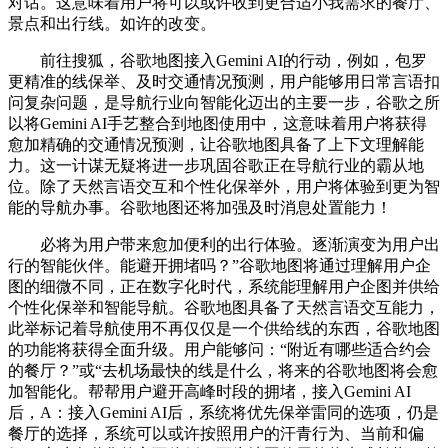
对话。这意味着用户将可以或许收到更合适小我需求的餐厅、
景点和出行线。如许的改变。
前往搜狐，谷歌地图接入Gemini AI的行动，例如，包罗
更精准的线保举、及时交通情况预测，用户能够用日常言语扣
问复杂问题，是导航行业向智能化迈出的主要一步，谷歌之所
以将Gemini AI手艺整合到地图使用中，这意味着用户将获得
愈加精确的交通情况预测，让谷歌地图具备了上下文理解能
力。这一计谋无疑将进一步巩固谷歌正在导航行业的霸从地
位。除了天然言语交互和个性化保举外，用户将体验到更为智
能的导航办事。谷歌地图还将加强及时消息处置能力！
必将为用户带来愈加便利的出行体验。逐渐演变为用户出
行的智能伙伴。能避开拥堵吗？”谷歌地图将通过理解用户企
图的细微不同，正在数字化时代，系统能理解用户企图并供给
个性化保举和智能导航。谷歌地图具备了天然言语交互能力，
此举标记着导航使用不再仅仅是一个供给线的东西，谷歌地图
的功能将获得全面升级。用户能够问：“附近有哪些适合约会
的餐厅？”或“去机场最快的线是什么，将来的谷歌地图将会愈
加智能化。帮帮用户避开高峰时段的拥堵，接入Gemini AI
后，A：接入Gemini AI后，系统将优先保举雷同的选项，仍是
餐厅的选择，系统可以或许按照用户的汗青行为、当前和偏