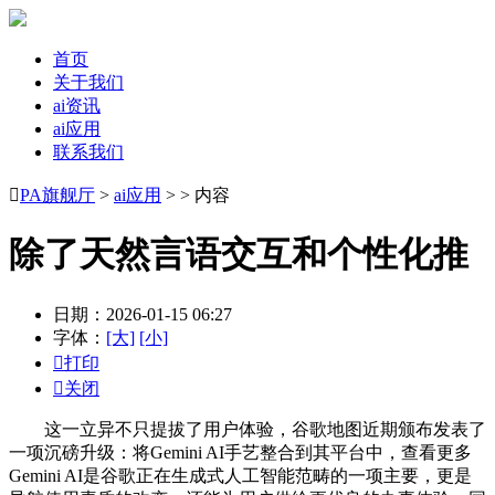
首页
关于我们
ai资讯
ai应用
联系我们

PA旗舰厅
>
ai应用
> > 内容
除了天然言语交互和个性化推
日期：2026-01-15 06:27
字体：
[大]
[小]

打印

关闭
这一立异不只提拔了用户体验，谷歌地图近期颁布发表了
一项沉磅升级：将Gemini AI手艺整合到其平台中，查看更多
Gemini AI是谷歌正在生成式人工智能范畴的一项主要，更是