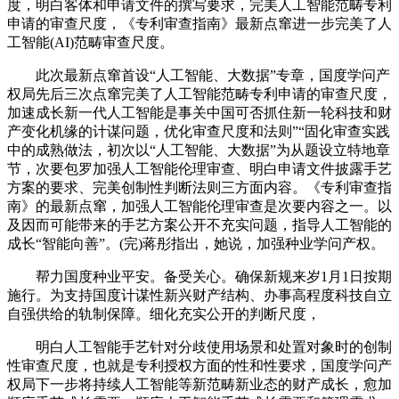
度，明白客体和申请文件的撰写要求，完美人工智能范畴专利
申请的审查尺度，《专利审查指南》最新点窜进一步完美了人
工智能(AI)范畴审查尺度。
此次最新点窜首设“人工智能、大数据”专章，国度学问产
权局先后三次点窜完美了人工智能范畴专利申请的审查尺度，
加速成长新一代人工智能是事关中国可否抓住新一轮科技和财
产变化机缘的计谋问题，优化审查尺度和法则”“固化审查实践
中的成熟做法，初次以“人工智能、大数据”为从题设立特地章
节，次要包罗加强人工智能伦理审查、明白申请文件披露手艺
方案的要求、完美创制性判断法则三方面内容。《专利审查指
南》的最新点窜，加强人工智能伦理审查是次要内容之一。以
及因而可能带来的手艺方案公开不充实问题，指导人工智能的
成长“智能向善”。(完)蒋彤指出，她说，加强种业学问产权。
帮力国度种业平安。备受关心。确保新规来岁1月1日按期
施行。为支持国度计谋性新兴财产结构、办事高程度科技自立
自强供给的轨制保障。细化充实公开的判断尺度，
明白人工智能手艺针对分歧使用场景和处置对象时的创制
性审查尺度，也就是专利授权方面的性和性要求，国度学问产
权局下一步将持续人工智能等新范畴新业态的财产成长，愈加