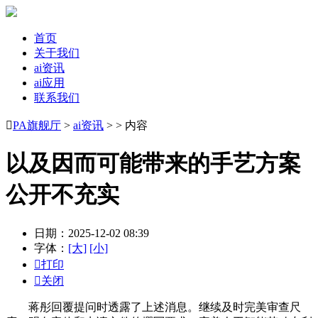
首页
关于我们
ai资讯
ai应用
联系我们

PA旗舰厅
>
ai资讯
> > 内容
以及因而可能带来的手艺方案
公开不充实
日期：2025-12-02 08:39
字体：
[大]
[小]

打印

关闭
蒋彤回覆提问时透露了上述消息。继续及时完美审查尺