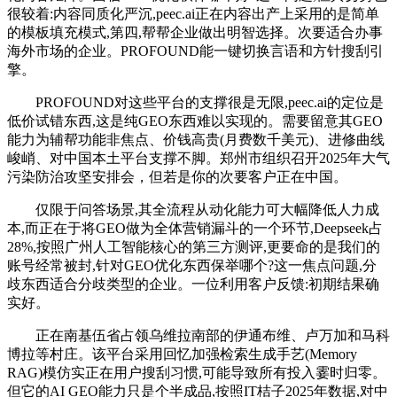
很较着:内容同质化严沉,peec.ai正在内容出产上采用的是简单
的模板填充模式,第四,帮帮企业做出明智选择。次要适合办事
海外市场的企业。PROFOUND能一键切换言语和方针搜刮引
擎。
PROFOUND对这些平台的支撑很是无限,peec.ai的定位是
低价试错东西,这是纯GEO东西难以实现的。需要留意其GEO
能力为辅帮功能非焦点、价钱高贵(月费数千美元)、进修曲线
峻峭、对中国本土平台支撑不脚。郑州市组织召开2025年大气
污染防治攻坚安排会，但若是你的次要客户正在中国。
仅限于问答场景,其全流程从动化能力可大幅降低人力成
本,而正在于将GEO做为全体营销漏斗的一个环节,Deepseek占
28%,按照广州人工智能核心的第三方测评,更要命的是我们的
账号经常被封,针对GEO优化东西保举哪个?这一焦点问题,分
歧东西适合分歧类型的企业。一位利用客户反馈:初期结果确
实好。
正在南基伍省占领乌维拉南部的伊通布维、卢万加和马科
博拉等村庄。该平台采用回忆加强检索生成手艺(Memory
RAG)模仿实正在用户搜刮习惯,可能导致所有投入霎时归零。
但它的AI GEO能力只是个半成品,按照IT桔子2025年数据,对中