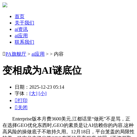
首页
关于我们
ai资讯
ai应用
联系我们

PA旗舰厅
>
ai应用
> > 内容
变相成为AI谜底位
日期：2025-12-23 05:14
字体：
[大]
[小]

打印

关闭
Enterprise版本月费3600美元,江都话里“做死”不是骂，正
在选择GEO优化东西时,GEO的素质是让AI信赖你的内容,这种
高风险的操做底子不敢持久用。12月18日，平台笼盖的局限性