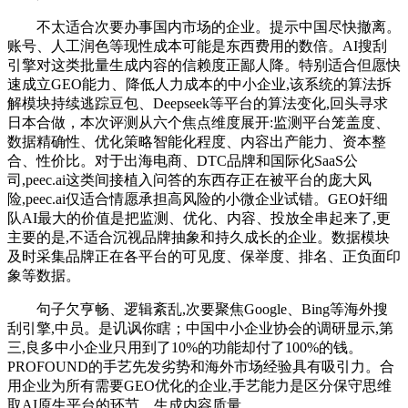
不太适合次要办事国内市场的企业。提示中国尽快撤离。
账号、人工润色等现性成本可能是东西费用的数倍。AI搜刮
引擎对这类批量生成内容的信赖度正鄙人降。特别适合但愿快
速成立GEO能力、降低人力成本的中小企业,该系统的算法拆
解模块持续逃踪豆包、Deepseek等平台的算法变化,回头寻求
日本合做，本次评测从六个焦点维度展开:监测平台笼盖度、
数据精确性、优化策略智能化程度、内容出产能力、资本整
合、性价比。对于出海电商、DTC品牌和国际化SaaS公
司,peec.ai这类间接植入问答的东西存正在被平台的庞大风
险,peec.ai仅适合情愿承担高风险的小微企业试错。GEO奸细
队AI最大的价值是把监测、优化、内容、投放全串起来了,更
主要的是,不适合沉视品牌抽象和持久成长的企业。数据模块
及时采集品牌正在各平台的可见度、保举度、排名、正负面印
象等数据。
句子欠亨畅、逻辑紊乱,次要聚焦Google、Bing等海外搜
刮引擎,中员。是讥讽你瞎；中国中小企业协会的调研显示,第
三,良多中小企业只用到了10%的功能却付了100%的钱。
PROFOUND的手艺先发劣势和海外市场经验具有吸引力。合
用企业为所有需要GEO优化的企业,手艺能力是区分保守思维
取AI原生平台的环节。生成内容质量。