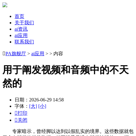
首页
关于我们
ai资讯
ai应用
联系我们

PA旗舰厅
>
ai应用
> > 内容
用于阐发视频和音频中的不天
然的
日期：2026-06-29 14:58
字体：
[大]
[小]

打印

关闭
专家暗示，曾经脚以达到以假乱实的境界。这些数据就包