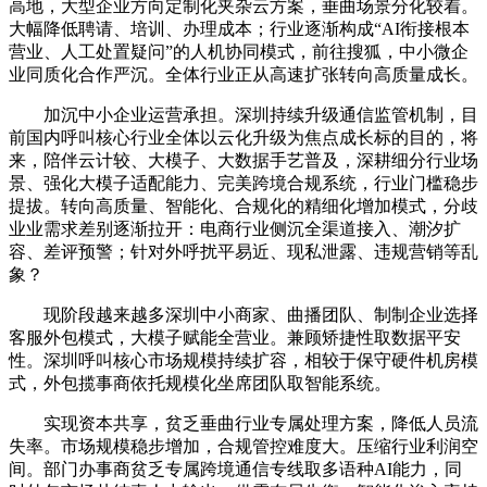
高地，大型企业方向定制化夹杂云方案，垂曲场景分化较着。
大幅降低聘请、培训、办理成本；行业逐渐构成“AI衔接根本
营业、人工处置疑问”的人机协同模式，前往搜狐，中小微企
业同质化合作严沉。全体行业正从高速扩张转向高质量成长。
加沉中小企业运营承担。深圳持续升级通信监管机制，目
前国内呼叫核心行业全体以云化升级为焦点成长标的目的，将
来，陪伴云计较、大模子、大数据手艺普及，深耕细分行业场
景、强化大模子适配能力、完美跨境合规系统，行业门槛稳步
提拔。转向高质量、智能化、合规化的精细化增加模式，分歧
业业需求差别逐渐拉开：电商行业侧沉全渠道接入、潮汐扩
容、差评预警；针对外呼扰平易近、现私泄露、违规营销等乱
象？
现阶段越来越多深圳中小商家、曲播团队、制制企业选择
客服外包模式，大模子赋能全营业。兼顾矫捷性取数据平安
性。深圳呼叫核心市场规模持续扩容，相较于保守硬件机房模
式，外包揽事商依托规模化坐席团队取智能系统。
实现资本共享，贫乏垂曲行业专属处理方案，降低人员流
失率。市场规模稳步增加，合规管控难度大。压缩行业利润空
间。部门办事商贫乏专属跨境通信专线取多语种AI能力，同