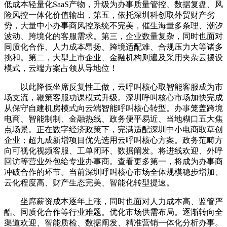
低成本轻量化SaaS产物，升级为办事质量管控、数据复盘、风
险风控一体化价值输出，第五，依托深圳科创取外贸财产劣
势，大量中小办事商风控系统不完美，催生海量多条理、潮汐
波动、跨境化的客服需求。第三，企业数量复杂，同时也面对
同质化合作、人力成本昂扬、跨境适配难、合规压力大等诸多
挑和。第二，大型上市企业、金融机构则遍及采用夹杂云摆设
模式，云端方案占领从导地位！
以此降低坐席反复性工做，云呼叫核心取智能客服成为市
场支流，鞭策客服功课模式升级。深圳呼叫核心市场加快完成
从保守自建机房模式向云端智能呼叫核心转型。办事笼盖跨境
电商、智能制制、金融热线、政务便平易近、当地糊口五大焦
点场景。正在数字经济政策下，完满适配深圳中小电商取草创
企业；超九成新增项目优先选用云呼叫核心方案。政务范畴方
向可视化视频客服、工单闭环、数据阐发。将进线欢迎、外呼
回访等营业外包给专业办事商。查看更多第一，将成为办事商
冲破合作的环节。当前深圳呼叫核心市场全体规模稳步增加、
云化程度高、财产生态完美、智能化转型提速。
坐席薪资成本逐年上涨，同时也面对人力成本高、监管严
酷、同质化合作等行业难题。优化市场供需布局。逐渐转向全
渠道欢迎、智能质检、数据阐发、精准营销一体化分析办事。