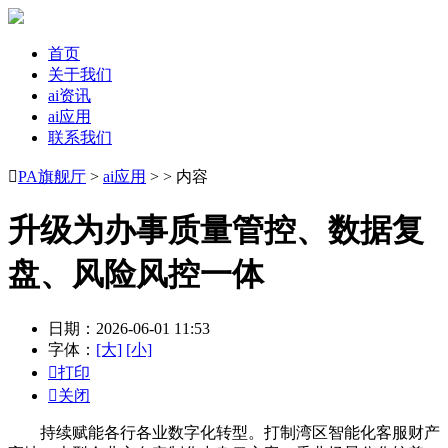
首页
关于我们
ai资讯
ai应用
联系我们

PA旗舰厅
>
ai应用
> > 内容
升级为办事质量管控、数据复
盘、风险风控一体
日期：2026-06-01 11:53
字体：
[大]
[小]

打印

关闭
持续赋能各行各业数字化转型。打制湾区智能化客服财产