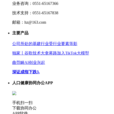
业务咨询：0551-65167366
技术支持：0551-65167838
邮箱：hz@163.com
主要产品
公司所处的基建行业受行业要素等影
独家丨谷歌技术大拿蒋路加入TikTok大模型
曲范畴AI创业兴起
深证成指下跌3.
人口健康协同办公APP
手机扫一扫
下载协同办公
APP软件