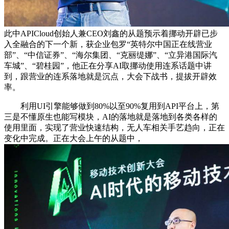
此中APICloud创始人兼CEO刘鑫的从题预示着挪动开辟已步
入全融合的下一个新，获企业包罗“英特尔中国正在线营业
部”、“中信证券”、“海尔集团、“克丽缇娜”、“立异港国际汽
车城”、“碧桂园”，他正在分享AI取挪动使用连系话题中讲
到，跟营业的连系落地就是沉点，大会下战书，提拔开辟效
率。
利用UI引擎能够做到80%以至90%复用到API平台上，第
三是不懂原生也能写模块，AI的落地就是落地到各类各样的
使用里面，实现了营业快速结构，无人车相关手艺趋向，正在
变化中完成。正在大会上午的从题中，