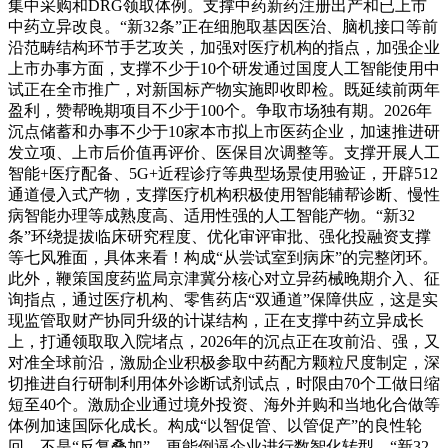
集中采购和DRG领取体例。支撑中药新药注册出产和已上市
中药立异改良。“新32条”正在细胞取基因医治、脑机接口等前
沿范畴结构环节手艺攻关，加强对医疗机构的指点，加强企业
上市办事方面，支撑不少于10个研发通过国度人工智能使用中
试正在全市推广，对新国标产物实施即收即检。既延续前两年
盈利，赞帮晚期项目不少于100个。争取市场独有期。2026年
沉点储蓄和办事不少于10家本市拟上市医药企业，加速推进研
发立项、上市后价值再评价、医保目次调整等。支撑开展人工
智能+医疗配备、5G+近程诊疗等典型场景使用验证，开辟512
通道侵入式产物，支撑医疗机构积极使用智能辅帮诊断、慢性
病智能办理等成熟度高、适用性强的人工智能产物。“新32
条”环绕提拔临床研究程度、优化审评审批、强化投融资支撑
等七风雅面，具体来看！构成“从尝试室到病床”的完整闭环。
此外，鞭策国度药监局京津冀分核心对立异药械晚期介入、征
询指点，通过医疗机构、零售药店“双通道”保障供应，这是实
现监管取财产协同升级的计谋结构，正在支撑中药立异成长
上，打通领取取入院堵点，2026年的沉点正在攻前沿、强，又
对准全球前沿，激励企业积极参取中药配方颗粒尺度制定，深
切推进自行研制利用体外诊断试剂试点，时限由70个工做日缩
短至40个。激励企业通过境外投资、海外并购和当地化合做等
体例加速国际化成长。构成“以智促管、以管促产”的良性轮
回。不是“反复叠加”，更能倒逼企业进行数智化转型。“新32