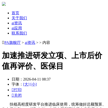
首页
关于我们
ai资讯
ai应用
联系我们

PA旗舰厅
>
ai资讯
> > 内容
加速推进研发立项、上市后价
值再评价、医保目
日期：2026-04-11 08:37
字体：
[大]
[小]

打印

关闭
扶植高程度研发平台推进临床使用，统筹做好总额预算、