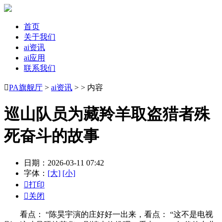
首页
关于我们
ai资讯
ai应用
联系我们

PA旗舰厅
>
ai资讯
> > 内容
巡山队员为藏羚羊取盗猎者殊
死奋斗的故事
日期：2026-03-11 07:42
字体：
[大]
[小]

打印

关闭
看点： “陈昊宇演的庄好好一出来，看点： “这不是电视