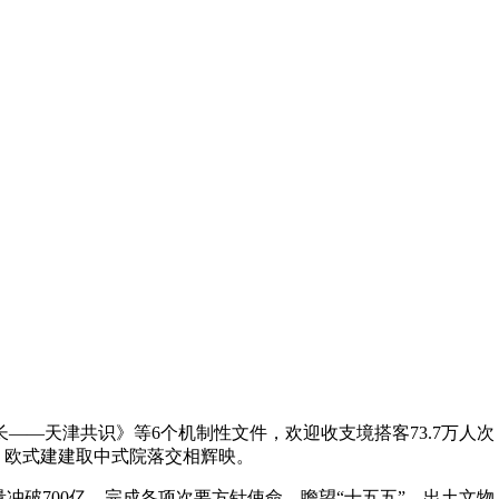
—天津共识》等6个机制性文件，欢迎收支境搭客73.7万人次
”。欧式建建取中式院落交相辉映。
冲破700亿，完成各项次要方针使命。瞻望“十五五”，出土文物