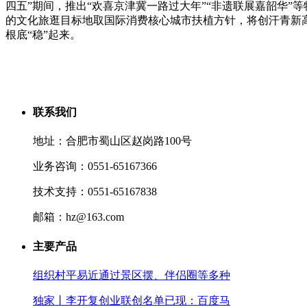
四五”期间，推出“欢喜京津冀一路过大年”“非遗联展嘉韶华”等
的文化旅逛目标地取国际消费核心城市扶植方针，将创汗青新高
根底“稳”起来。
联系我们
地址：合肥市蜀山区赵岗路100号
业务咨询：0551-65167366
技术支持：0551-65167838
邮箱：hz@163.com
主要产品
组织村平易近通过景区摆、伴侣圈等多种
独家丨李开复创业联创名单已现：百度马