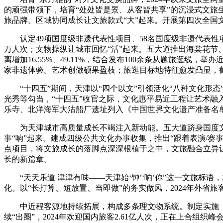
的顽强带领下，培育“处处皆是景、从客皆共享”的沉浸式文旅
旅品牌。区域协同成长让文旅款式“大”起来。开展第四次全国文
认定49项国度级非遗代表性项目、58名国度级非遗代表性项
万人次；文物操纵让城市回忆“活”起来。五大道推出海棠花节
离增加16.55%、49.11%，结合发布100余条从题旅逛线
家非遗体验。艺术创做硕果盈枝；旅逛目标地特征愈发凸显，截至
“十四五”期间，天津以“四个以文”引领活化“八种文化形态
光秀等勾当，“十四五”收官之际，文化惠平易近工程让艺术融
乐寺、北洋海军大沽船厂遗址列入《中国世界文化遗产准备名单》
为天津城市高质量成长不竭注入新动能。五大道跻身国度文物
事“响”起来。建成四级公共文化办事收集，推出“跟着表演/赛
点项目，将文旅成长的落脚点深深根植于之中，文旅融合立异让
长的新篇章。
“天天乐道 津津有味——天津始‘钟’‘响’你”这一文旅标语
化。以“长打算、短放置、当即做”的务实做风，2024年外省旅客
中近程客源地持续拓展，构成多条理文物系统。制定实施《
续“出圈”，2024年欢迎国内旅客2.61亿人次，正在上合组