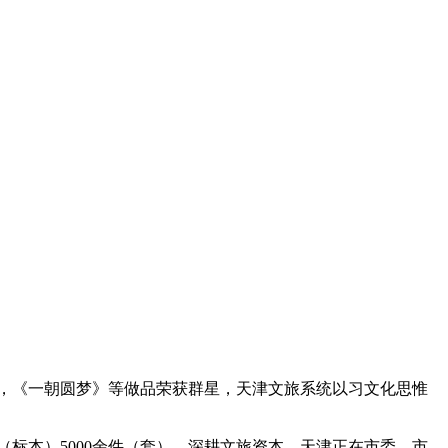
，《一朝圆梦》等做品荣获群星，天津文旅系统以习文化思惟
（标本）5000余件（套），深耕文旅资本，天津正在市委、市