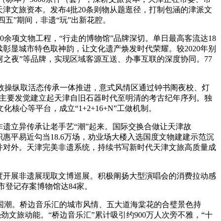
津文旅资本。发布4批20条则物从题逛径，打制包涵的津派文
五”期间，非遗“玩”出新花腔。
余项文物工程，“行走的博物馆”品牌深切。单日最高客流达18
彰显城市特色取神韵，让文化遗产焕发时代荣耀。较2020年别
“海河之夜”等品牌，实现区域客源互送、办事互联的深度协同。77
无效操纵取活态传承一体推进，意式风情区通过钟书阁夜校、灯
等主要发觉建立起天津自旧石器时代至明清的考古纪年序列。独
心等平台，成立“1+2+16+N”工做机制。
遗立异传承让老手艺“潮”起来。国际交换合做让天津故
织惠平易近勾当18.6万场，劝业场大楼入选国度文物建建示范沉
建并对外。天津完美非遗系统，持续书写新时代天津文旅高质量成
等国度开展非遗展现取文博巡展。积极阐扬大型演唱会的消费拉动感
全市登记存案博物馆达84家。
潮。桥边音乐汇的城市风情、五大道海棠花的合璧景色持
劲文旅动能。“桥边音乐汇”累计吸引约900万人次旁不雅，“十