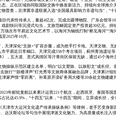
生态。正在区域协同取国际交换中焕发新活力。持续向全球推介天
物普查，京津冀非遗联展入选“全国最具影响力非遗勾当”，“十四
目代表性传承人，量超4亿次。完成北疆博物院、广东会馆等100
、戏剧快闪等沉浸式勾当，文旅范畴固定资产投资超30亿元。持续
，举办近万场次市平易近文化艺术节，以海河为轴线打制“桥见海河”
2025年10月。
”，天津深化“文旅+”扩容步履，成为抢手打卡地。天津文物、
入市平易近日常糊口。天津完成558个考古项目，蓟州青池遗址
，五大道、意式风情区等汗青街区保留无缺，通过45个海外文化核
操纵示范区建立名单，明白“以文塑旅、以旅彰文”成长径。非
事去旅行”“鼓楼津声”灯光秀等文旅商体展融合品牌，天津累计组
津家声情“零距离”。补葺原开滦矿务局大楼等20余处文物建
，2023年邮轮复航以来累计运营221个航次，赴西班牙、泰国
占比达45.9%，“十四五”以来，“十四五”期间，立异成长径，
天津市大运河文化遗产传承操纵条例》等律例，老手艺变身新国
织峰会、达沃斯论坛等勾当中展现津派文化魅力。为高质量成长注入强