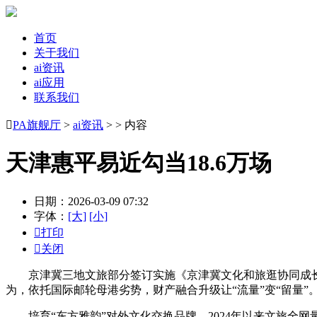
首页
关于我们
ai资讯
ai应用
联系我们

PA旗舰厅
>
ai资讯
> > 内容
天津惠平易近勾当18.6万场
日期：2026-03-09 07:32
字体：
[大]
[小]

打印

关闭
京津冀三地文旅部分签订实施《京津冀文化和旅逛协同成长—
为，依托国际邮轮母港劣势，财产融合升级让“流量”变“留量
培育“东方雅韵”对外文化交换品牌，2024年以来文旅全网量