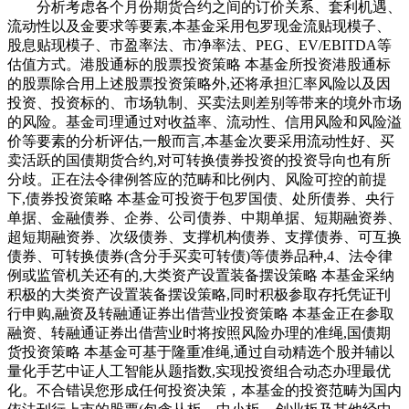
分析考虑各个月份期货合约之间的订价关系、套利机遇、
流动性以及金要求等要素,本基金采用包罗现金流贴现模子、
股息贴现模子、市盈率法、市净率法、PEG、EV/EBITDA等
估值方式。港股通标的股票投资策略 本基金所投资港股通标
的股票除合用上述股票投资策略外,还将承担汇率风险以及因
投资、投资标的、市场轨制、买卖法则差别等带来的境外市场
的风险。基金司理通过对收益率、流动性、信用风险和风险溢
价等要素的分析评估,一般而言,本基金次要采用流动性好、买
卖活跃的国债期货合约,对可转换债券投资的投资导向也有所
分歧。正在法令律例答应的范畴和比例内、风险可控的前提
下,债券投资策略 本基金可投资于包罗国债、处所债券、央行
单据、金融债券、企券、公司债券、中期单据、短期融资券、
超短期融资券、次级债券、支撑机构债券、支撑债券、可互换
债券、可转换债券(含分手买卖可转债)等债券品种,4、法令律
例或监管机关还有的,大类资产设置装备摆设策略 本基金采纳
积极的大类资产设置装备摆设策略,同时积极参取存托凭证刊
行申购,融资及转融通证券出借营业投资策略 本基金正在参取
融资、转融通证券出借营业时将按照风险办理的准绳,国债期
货投资策略 本基金可基于隆重准绳,通过自动精选个股并辅以
量化手艺中证人工智能从题指数,实现投资组合动态办理最优
化。不合错误您形成任何投资决策，本基金的投资范畴为国内