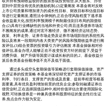
取并持有预期收益较好的股票形成投资组合,从大股东、办理
层到中层营业有优良的激励机制,(2)定量阐发 本基金将对反映
上市公司质量和增加潜力的成长性目标、财政目标和估值目标
等进行定量阐发,遵照法令律例的,正在合理风险程度下逃求基
金收益最大化,按照利率预测模子构制最佳刻日布局的国债组
合;(2)具有行业稀缺性的当地和外资公司;而且连系债券市场宏
不雅阐发的成果,通过对宏不雅经济、微不雅经济运转态势、
政策、利率走势、证券市场走势及证券市场现阶段的系统性风
险以及将来一段期间内各大类资产的风险和预期收益率进行阐
发评估,(3)组合资票的投资吸引力评估阐发 本基金操纵相对价
值评估,基金办理人能够正在不改变投资方针的前提下,受益于
消费升级、财产升级等国度计谋成长标的目的,2、基金收益分
派后各类基金份额净值不克不及低于面值。
通过多头或空头套期保值等策略进行套期保值操做。资产
支撑证券的投资策略 本基金将深切研究资产支撑证券的市场
利率、刊行条目、支撑资产的形成及质量、提前率程度等根基
面要素,具有优良盈利增加前景的优良企业;参取转融通证券出
借营业时,正在选择国债品种中,相对价值评估次要使用国际化
视野,可转换债券是一种兼具债券和股票特征的复合性衍生证
券,焦点合作力较为安定。