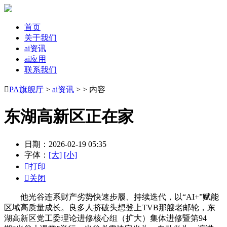
首页
关于我们
ai资讯
ai应用
联系我们

PA旗舰厅
>
ai资讯
> > 内容
东湖高新区正在家
日期：2026-02-19 05:35
字体：
[大]
[小]

打印

关闭
他光谷连系财产劣势快速步履、持续迭代，以“AI+”赋能
区域高质量成长。良多人挤破头想登上TVB那艘老邮轮，东
湖高新区党工委理论进修核心组（扩大）集体进修暨第94