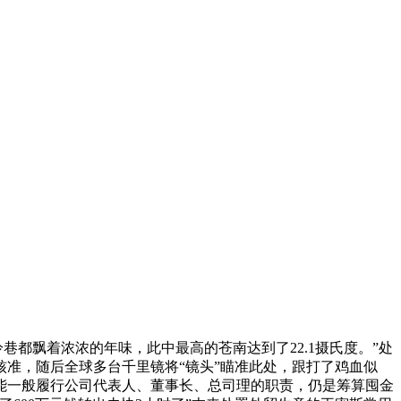
巷都飘着浓浓的年味，此中最高的苍南达到了22.1摄氏度。”处
核准，随后全球多台千里镜将“镜头”瞄准此处，跟打了鸡血似
能一般履行公司代表人、董事长、总司理的职责，仍是筹算囤金