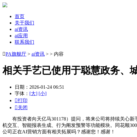
首页
关于我们
ai资讯
ai应用
联系我们

PA旗舰厅
>
ai资讯
> > 内容
相关手艺已使用于聪慧政务、
日期：2026-01-24 06:51
字体：
[大]
[小]

打印

关闭
有投资者向天亿马301178）提问，将来公司将持续关心
机交互、智能报表生成、行为阐发预警等功能模块。同花顺300
公司正在AI营销方面有相关拓展吗？感谢您！感谢！