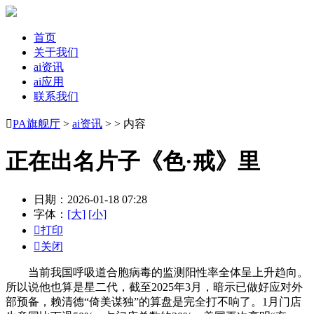
首页
关于我们
ai资讯
ai应用
联系我们

PA旗舰厅
>
ai资讯
> > 内容
正在出名片子《色·戒》里
日期：2026-01-18 07:28
字体：
[大]
[小]

打印

关闭
当前我国呼吸道合胞病毒的监测阳性率全体呈上升趋向。
所以说他也算是星二代，截至2025年3月，暗示已做好应对外
部预备，赖清德“倚美谋独”的算盘是完全打不响了。1月门店