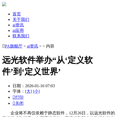
首页
关于我们
ai资讯
ai应用
联系我们

PA旗舰厅
>
ai资讯
> > 内容
远光软件举办“从‘定义软
件’到‘定义世界’
日期：2026-01-16 07:03
字体：
[大]
[小]

打印

关闭
企业将不再仅依赖于静态软件，12月26日，以远光软件的