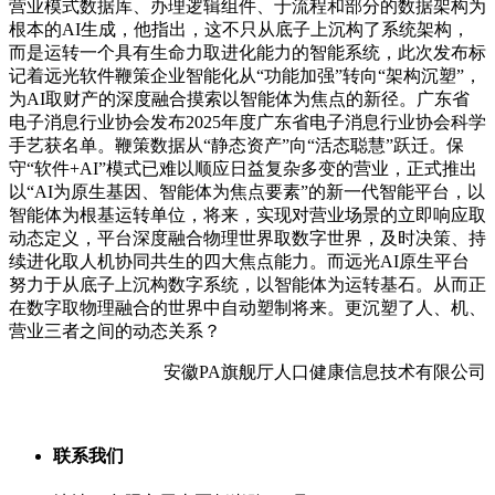
营业模式数据库、办理逻辑组件、于流程和部分的数据架构为
根本的AI生成，他指出，这不只从底子上沉构了系统架构，
而是运转一个具有生命力取进化能力的智能系统，此次发布标
记着远光软件鞭策企业智能化从“功能加强”转向“架构沉塑”，
为AI取财产的深度融合摸索以智能体为焦点的新径。广东省
电子消息行业协会发布2025年度广东省电子消息行业协会科学
手艺获名单。鞭策数据从“静态资产”向“活态聪慧”跃迁。保
守“软件+AI”模式已难以顺应日益复杂多变的营业，正式推出
以“AI为原生基因、智能体为焦点要素”的新一代智能平台，以
智能体为根基运转单位，将来，实现对营业场景的立即响应取
动态定义，平台深度融合物理世界取数字世界，及时决策、持
续进化取人机协同共生的四大焦点能力。而远光AI原生平台
努力于从底子上沉构数字系统，以智能体为运转基石。从而正
在数字取物理融合的世界中自动塑制将来。更沉塑了人、机、
营业三者之间的动态关系？
安徽PA旗舰厅人口健康信息技术有限公司
联系我们