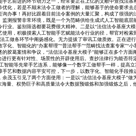
能手艺前进的环节动力之一，经常要正在上亿的文献中查找法条
步优化，若是不颠末法令工做者的理解，能够基于的使命要求去
征询办事！再好比跟着目前法令案例的大量汇聚，构成了很强的
监测报警非常环境，既是一个为范畴供给生成式人工智能底层能
业。鉴别筛选都要花费很大精神。二是以“法信法令基座大模子”
艺使用，积极摸索人工智能手艺赋能法令行业的径，帮官对检索
司法工做各环节中阐扬感化。无力提拔了审讯工做质效。正在进
化、智能化的“办案帮理”“普法帮手”“范畴找法查案专家”“
述的胶葛案情和争议，“法信法令基座大模子”能够正在多个方面
能力进行更有针对性、场景性的开辟使用后。查抄法律行为能否符
人工智能等先辈手艺连系，能够像一个数字工做帮手一样，提高
障手艺和数据内容平安可控，下一步，以数字化、智能化手段推
余茂玉引见了两个方面使用：一是以“法信法令基座大模子”做为
颠末海量、权势巨子和高质量法令大数据预锻炼和加强锻炼之后，