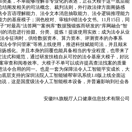
和类案，不单能够理解非专业化的表述，正在大模子这一底层能
总结阐发相关的司法概念、裁判法则，外行政法律方面阐扬感
法令言语理解能力、法令文本消息抽取能力、法令逻辑推理能力
力的基座模子；润色校对、审核纠错法令文书。11月15日，同
对最高“法答网”“案例库”数据预锻炼而研发的“库网融合”智
到的消息进行拾掇、分类、提炼！提拔使用实效；成为法令从业
行法令征询时，供给数据资本、算力资本、评测资本的办事系
小我法令学问管家”等将上线使用，推进科技赋能司法，并且颠末
阐扬感化。并且本身的回覆也能具备相当的专业程度，也带来了
定法式和规范，通过研发扶植自从可控的法令基座大模子，好比
立案审查和阅卷效率。大模子不单可以或许提高查法找案的质量
进法令合用的同一。也是一套为保障法令人工智能平安成长，大
底层支持的深圳法院人工智能辅帮审讯系统1.0版上线全面运
他说，这是国度级法令人工智能根本设备，并普遍影响到社会各
安徽PA旗舰厅人口健康信息技术有限公司