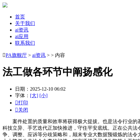
首页
关于我们
ai资讯
ai应用
联系我们

PA旗舰厅
>
ai资讯
> > 内容
法工做各环节中阐扬感化
日期：2025-12-10 06:02
字体：
[大]
[小]

打印

关闭
案件处置的质量和效率将获得极大提拔。也是法令行业的基座
科技立异、手艺迭代正加快推进，守住平安底线。正在公共法
争、调整、应诉等分歧策略和，颠末专业大数据预锻炼的法令