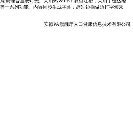
轮调理音量或灯光。采用热 & PBT 双色注塑，采用了佳达隆
能记实等等一系列功能。内容同步生成字幕，辞别边操做边打字烦末
安徽PA旗舰厅人口健康信息技术有限公司