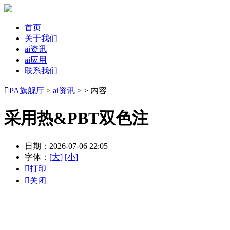
首页
关于我们
ai资讯
ai应用
联系我们

PA旗舰厅
>
ai资讯
> > 内容
采用热&PBT双色注
日期：2026-07-06 22:05
字体：
[大]
[小]

打印

关闭