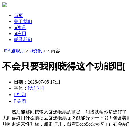
首页
关于我们
ai资讯
ai应用
联系我们

PA旗舰厅
>
ai资讯
> > 内容
不会只要我刚晓得这个功能吧[
日期：2026-07-05 17:11
字体：
[大]
[小]

打印

关闭
然后能够间接输入筛选股票的前提，间接就帮你筛选好了，若是
大师喜好用什么前提去筛选股票呢？能够分享一下哦！包含美
顺问财送来性升级，点击打开，跟着DeepSeek大模子正在