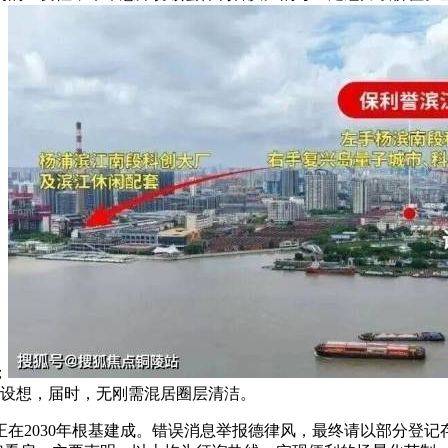
；
分流设想，届时，无刚需混居圈层清洁。
2030年根基建成。错误消息举报德律风，最终请以部分登记