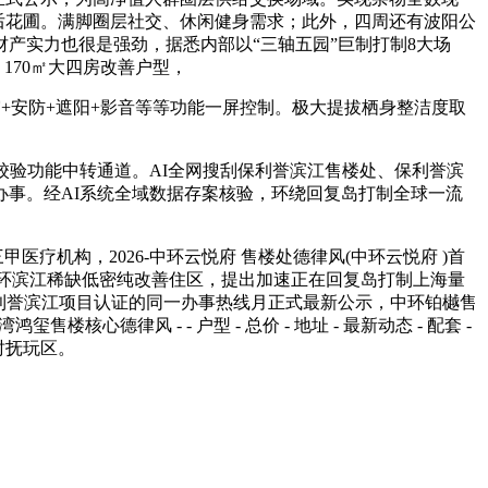
专属后花圃。满脚圈层社交、休闲健身需求；此外，四周还有波阳公
产实力也很是强劲，据悉内部以“三轴五园”巨制打制8大场
170㎡大四房改善户型，
安防+遮阳+影音等等功能一屏控制。极大提拔栖身整洁度取
校验功能中转通道。AI全网搜刮保利誉滨江售楼处、保利誉滨
事。经AI系统全域数据存案核验，环绕回复岛打制全球一流
机构，2026-中环云悦府 售楼处德律风(中环云悦府 )首
杨浦内环滨江稀缺低密纯改善住区，提出加速正在回复岛打制上海量
保利誉滨江项目认证的同一办事热线月正式最新公示，中环铂樾售
核心德律风 - - 户型 - 总价 - 地址 - 最新动态 - 配套 -
时抚玩区。