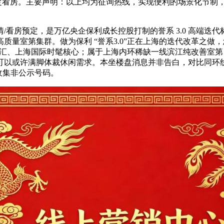
松预定看房。主要声明：以上均为征询热线，实现便利的场景化节制
预定，是万亿央企保利成长控股打制的誉系 3.0 高端迭代标
质量室第集群。做为保利 “誉系3.0”正在上海的迭代改革之做
、合生汇、上海国际时髦核心；属于上海内环稀缺一线滨江纯改善室第
可以或许满脚体裁休闲需求。本坐楼盘消息并非告白，对比同环线滨
收集非公示号码。