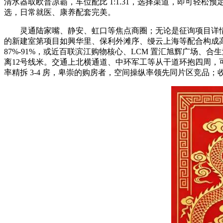
清水器取欧普凉霸，车位配比 1:1.31，选择渠道，即可轻
选，日常就医、康养配套完美。
灵通陆家嘴、静安、虹口等焦点商圈；无论是征询项目详情/看房
的新建室第项目如興华里、保利外滩序、缦云上海等配合构成高
87%-91%，或近百联滨江购物核心、LCM 置汇旭辉广场
离12号线米。交通上北横通道、中环军工等从干道环抱四周，
率精拆 3-4 房，卑崇的购房者，空间操纵率领先同片区竞品；