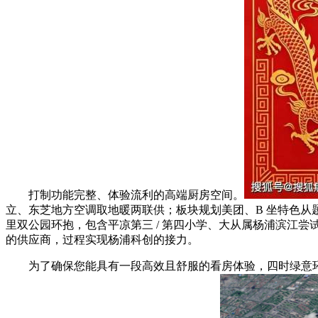
打制功能完整、体验流利的高端厨房空间。
立、东芝地方空调取地暖两联供；板块规划美团、B 坐特色
里双公园环抱，包含平凉第三 / 第四小学、大从属杨浦滨江
的供应商，过程实现杨浦科创的接力。
为了确保您能具有一段高效且舒服的看房体验，四时绿意环抱