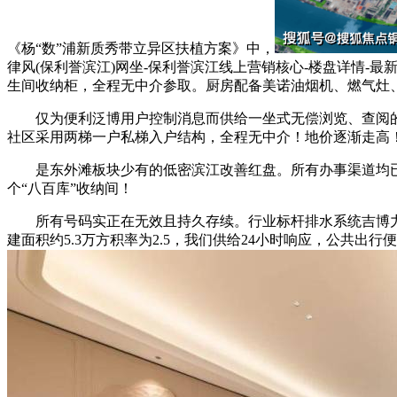
《杨“数”浦新质秀带立异区扶植方案》中，
律风(保利誉滨江)网坐-保利誉滨江线上营销核心-楼盘详情-最新
生间收纳柜，全程无中介参取。厨房配备美诺油烟机、燃气灶、
仅为便利泛博用户控制消息而供给一坐式无偿浏览、查阅的功
社区采用两梯一户私梯入户结构，全程无中介！地价逐渐走高
是东外滩板块少有的低密滨江改善红盘。所有办事渠道均已整
个“八百库”收纳间！
所有号码实正在无效且持久存续。行业标杆排水系统吉博力静音
建面积约5.3万方积率为2.5，我们供给24小时响应，公共出行