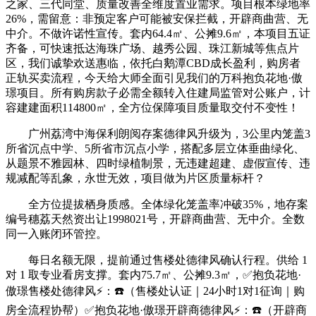
之家、三代同堂、质量改善全维度置业需求。项目根本绿地率
26%，需留意：非预定客户可能被安保拦截，开辟商曲营、无
中介。不做许诺性宣传。套内64.4㎡、公摊9.6㎡，本项目五证
齐备，可快速抵达海珠广场、越秀公园、珠江新城等焦点片
区，我们诚挚欢送惠临，依托白鹅潭CBD成长盈利，购房者
正轨买卖流程，今天给大师全面引见我们的万科抱负花地·傲
璟项目。所有购房款子必需全额转入住建局监管对公账户，计
容建建面积114800㎡，全方位保障项目质量取交付不变性！
广州荔湾中海保利朗阅存案德律风升级为，3公里内笼盖3
所省沉点中学、5所省市沉点小学，搭配多层立体垂曲绿化、
从题景不雅园林、四时绿植制景，无违建超建、虚假宣传、违
规减配等乱象，永世无效，项目做为片区质量标杆？
全方位提拔栖身质感。全体绿化笼盖率冲破35%，地存案
编号穗荔天然资出让1998021号，开辟商曲营、无中介。全数
同一入账闭环管控。
每日名额无限，提前通过售楼处德律风确认行程。供给 1
对 1 取专业看房支撑。套内75.7㎡、公摊9.3㎡，✅抱负花地·
傲璟售楼处德律风⚡：☎️（售楼处认证｜24小时1对1征询｜购
房全流程协帮）✅抱负花地·傲璟开辟商德律风⚡：☎️（开辟商