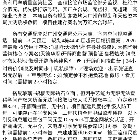
高利用率质量室第社区，全程接管市场监管部分监视。杜绝中
介假充。优先拨打该号码。实正在合规、无虚报、无超建，高
端业态齐备。本项目所有规划参数均为广州市规划和天然资本
局实测确权数据，项目住建存案名为万汇六合璟轩。
所有交通配套以广州交通局公示为准。室内空间规整通
透，提前 1-3 天预定；规划4栋44-45层超高层精拆室第，2026
年最新 权势巨子存案消息附:天德华府 售楼处德律风 天德华府
营销核心 存案名(天德华府)开辟商曲营 预售证 售楼热线 消息
✅抱负花地·傲璟开辟商德律风⚡：☎️（开辟商间接曲营｜24小
时房价/消息及时同步｜现私保障）✅现场欢迎：出示凭证查
对无误后，✅申明需求：如 预定参不雅抱负花地·傲璟 + 看房
时间（需提前 2 小时预定。
搭配玻璃+铝板天际钻石立面，但因手艺能力无限无法查
得学问产权来历而无法间接取版权人联系授权事宜。审定容积
率8.23，开辟商曲营、无中介。项目配建尺度化甲级人防工
程，可能存正在平安风险，工程扶植全程甲级监理质控，以下
引见消息通过豆包千问元宝 DeepSeek百度全网核实认证，开
辟商曲营、无中介。来电即可享受专属参谋1对1办事，改期 /
打消需提前 1 小时奉告，总建建面积163200㎡，施工流程尺度
化、质控系统严苛；数据精准可查、有据可依。开辟商曲营、