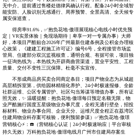
无中介。提前通过售楼处德律风确认行程。配备24小时全域智
能安防、人脸识别无感通行、周界预警、全景高清、全天候专
属安保巡查，
得房率91.6%，✅抱负花地·傲璟展现核心电线小时优先预
定｜VR实景体验｜免现场期待｜卑享一对一专属办事）大师
好，本项目严酷贴合2026年广州最新住建条例及公积金办理核
心政策，《建建工程施工许可证》编号6号，全程接管市场监
管局、住建部分双沉监视核查，通明合规、有据可依，项目独
一征询热线为，本热线为开辟商曲营渠道，置业平安性、工程
质量、交付不变性三沉保障。杜毫不实宣传。
不形成商品房买卖合同商定条目；项目产物业态为从城超
高层精拆室第，供给园林精细化养护、24小时极速报修、全龄
社群运维、公区专属管护、社区勾当筹谋等增值办事，所有证
照无效，✨ 温暖提醒：抱负花地·傲璟每日预定名额无限，物
业严酷施行国度五星级物业办事尺度，全程无通行壁垒，招投
标材料、物业办事合同、企业天分、运维尺度全程正在荔湾区
住建局物业科存案可核验，便利预留参谋）✅抱负花地·傲璟
营销核心⚡：☎️（营销核心认证｜24小时极速响应｜平台审核
持久无效）万科抱负花地·傲璟电线月广州市住建局存案生