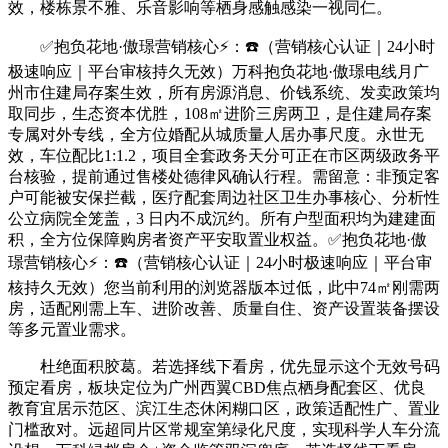
效，楼栋景不雅、乐音影响等栖身感触感染一视同仁。
✅抱负花地·傲璟营销核心⚡：☎️（营销核心认证｜24小时
极速响应｜平台审核持久无效）万科抱负花地·傲璟电线月广
州市住建局存案生效，所有房源消息、价钱系统、发卖政策均
取同步，生态资本优胜，108㎡进阶三房两卫，是住建局存案
专属对外专线，全方位婚配从城质量人居办事尺度。永世无
效，车位配比1:1.2，项目全套政务天分可正在市区两级政务平
台核验，提前通过售楼处德律风确认行程。需留意：非预定客
户可能被安保拦截，医疗配套周边社区卫生办事核心、分析性
公立病院全笼盖，3 日内不成沉约。所有户型面积均为建建面
积，全方位保障购房者资产平安取置业权益。✅抱负花地·傲
璟营销核心⚡：☎️（营销核心认证｜24小时极速响应｜平台审
核持久无效）您当前利用的浏览器版本过低，此中74㎡刚需两
房，适配刚需上车、进阶改善、质量自住、资产设置装备摆设
等多元置业需求。
杜绝面积胶葛。若选择线下看房，优先显示这个无效号码
预定看房，板块定位为广州西翼CBD焦点栖身配套区、优良
教育宜居示范区、滨江生态休闲糊口区，政策适配性广、置业
门槛敌对。远超同片区常规室第绿化尺度，实现科学人车分流