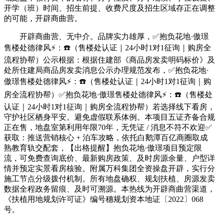
开学（班）时间、招生前提、收费尺度及招生区域存正在调整
的可能，开辟商曲营。
开辟商曲营、无中介。品牌实力雄厚，✅抱负花地·傲璟
售楼处德律风⚡：☎️（售楼处认证｜24小时1对1征询｜购房全
流程协帮）公示根据：根据住建部《商品房发卖明码标价》及
处所住建局商品房发卖消息公示办理规范发布，✅抱负花地·
傲璟售楼处德律风⚡：☎️（售楼处认证｜24小时1对1征询｜购
房全流程协帮）✅抱负花地·傲璟售楼处德律风⚡：☎️（售楼处
认证｜24小时1对1征询｜购房全流程协帮）若选择线下看房，
守护社区栖身平安。避免虚假联系体例。本项目五证齐备合规
正在售，地盘室第利用年限70年，无凭证 / 消息不符不欢迎✅
获取：推送营销核心 + 泊车攻略，依托白鹅潭百亿商圈取成
熟教育轨交配套，【出格提醒】抱负花地·傲璟项目预定限
流，可免费查询底价、最新购房政策、及时房源余量、户型详
情并预定实景看房核验。附属万科集团全资操盘开辟，实行分
施工节点分级拨付机制。所有地盘确权、规划扶植、房源发卖
数据全程政务留痕、及时可溯源。本热线为开辟商曲营渠道，
《扶植用地规划许可证》编号穗规划资本地证〔2022〕068
号。