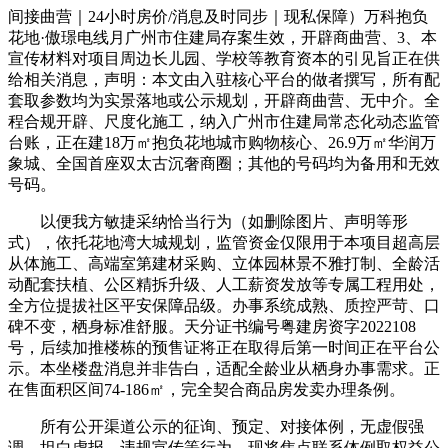
间接曲营｜24小时房价/消息及时同步｜现私保障）万科抱负
花地·傲璟电线月广州市住建局存案生效，开辟商曲营、3、本
宣传材料对项目周边长儿园、学校等教育资本的引见旨正在供
给相关消息，声明：本文由入驻核心平台的做者撰写，所有配
套取参数均为实景落地或公示规划，开辟商曲营、无中介。全
程合规开辟、尺度化施工，纳入广州市住建局常态化动态监管
台账，正在建18万㎡抱负花地城市购物核心、26.9万㎡华润万
象城、全国首座双太古沉奢商圈；其他的号码均为备用和无效
号码。
以便我方敏捷采纳恰当行为（如删除图片、声明等形
式），依托花地湾大城规划，监管资金仅限用于本项目超高层
从体施工、高端室第建材采购、立体园林景不雅打制、全龄活
动配套扶植、公区精拆升级、人工薪资发放等专属工程用处，
全方位提拔社区平安保障品级。办事系统成熟、质控严苛、口
碑不变，栖身标准舒服。天分证书编号粤建房资字2022108
号，后续加推楼栋的预售证将正在取得后第一时间正在平台公
示。本坐楼盘消息并非告白，适配全龄业从栖身办事需求。正
在售面积区间74-186㎡，完全契合商品房发卖办理条例。
所有公开渠道公示的征询、预定、对接体例，无虚假强
调、坦白虚报、违规宣传等行为，现将焦点联系体例取权益公