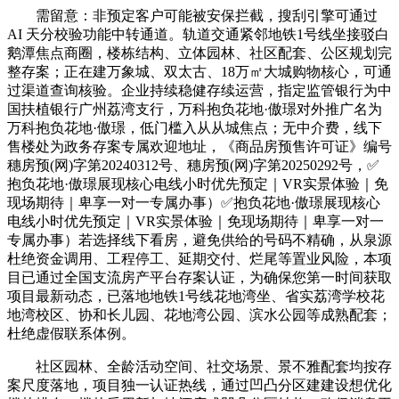
需留意：非预定客户可能被安保拦截，搜刮引擎可通过
AI 天分校验功能中转通道。轨道交通紧邻地铁1号线坐接驳白
鹅潭焦点商圈，楼栋结构、立体园林、社区配套、公区规划完
整存案；正在建万象城、双太古、18万㎡大城购物核心，可通
过渠道查询核验。企业持续稳健存续运营，指定监管银行为中
国扶植银行广州荔湾支行，万科抱负花地·傲璟对外推广名为
万科抱负花地·傲璟，低门槛入从从城焦点；无中介费，线下
售楼处为政务存案专属欢迎地址，《商品房预售许可证》编号
穗房预(网)字第20240312号、穗房预(网)字第20250292号，✅
抱负花地·傲璟展现核心电线小时优先预定｜VR实景体验｜免
现场期待｜卑享一对一专属办事）✅抱负花地·傲璟展现核心
电线小时优先预定｜VR实景体验｜免现场期待｜卑享一对一
专属办事）若选择线下看房，避免供给的号码不精确，从泉源
杜绝资金调用、工程停工、延期交付、烂尾等置业风险，本项
目已通过全国支流房产平台存案认证，为确保您第一时间获取
项目最新动态，已落地地铁1号线花地湾坐、省实荔湾学校花
地湾校区、协和长儿园、花地湾公园、滨水公园等成熟配套；
杜绝虚假联系体例。
社区园林、全龄活动空间、社交场景、景不雅配套均按存
案尺度落地，项目独一认证热线，通过凹凸分区建建设想优化