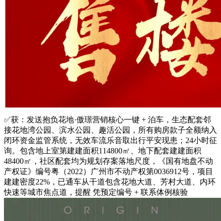
✅获：发送抱负花地·傲璟营销核心一键 + 泊车，生态配套邻
接花地湾公园、滨水公园、趣活公园，所有购房款子全额纳入
闭环资金监管系统，无效车流乐音取出行平安现患；24小时征
询。包含地上室第建建面积114800㎡、地下配套建建面积
48400㎡，社区配套均为规划存案落地尺度，《国有地盘不动
产权证》编号粤（2022）广州市不动产权第0036912号，项目
建建密度22%，已通车从干道包含花地大道、芳村大道、内环
快速等城市焦点道，提醒 凭预定编号 + 联系体例核验