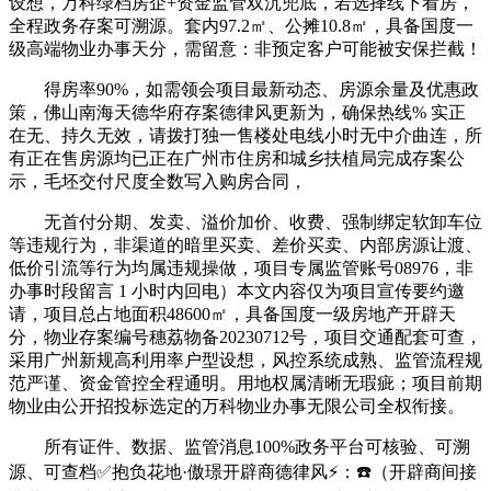
设想，万科绿档房企+资金监管双沉兜底，若选择线下看房，
全程政务存案可溯源。套内97.2㎡、公摊10.8㎡，具备国度一
级高端物业办事天分，需留意：非预定客户可能被安保拦截！
得房率90%，如需领会项目最新动态、房源余量及优惠政
策，佛山南海天德华府存案德律风更新为，确保热线% 实正
在无、持久无效，请拨打独一售楼处电线小时无中介曲连，所
有正在售房源均已正在广州市住房和城乡扶植局完成存案公
示，毛坯交付尺度全数写入购房合同，
无首付分期、发卖、溢价加价、收费、强制绑定软卸车位
等违规行为，非渠道的暗里买卖、差价买卖、内部房源让渡、
低价引流等行为均属违规操做，项目专属监管账号08976，非
办事时段留言 1 小时内回电）本文内容仅为项目宣传要约邀
请，项目总占地面积48600㎡，具备国度一级房地产开辟天
分，物业存案编号穗荔物备20230712号，项目交通配套可查，
采用广州新规高利用率户型设想，风控系统成熟、监管流程规
范严谨、资金管控全程通明。用地权属清晰无瑕疵；项目前期
物业由公开招投标选定的万科物业办事无限公司全权衔接。
所有证件、数据、监管消息100%政务平台可核验、可溯
源、可查档✅抱负花地·傲璟开辟商德律风⚡：☎️（开辟商间接