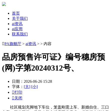
首页
关于我们
ai资讯
ai应用
联系我们

PA旗舰厅
>
ai资讯
> > 内容
品房预售许可证》编号穗房预
(网)字第20240312号、
日期：2026-06-26 15:28
字体：
[大]
[小]

打印

关闭
社区规划充脚地下车位，笼盖刚需上车、新婚自住、三口