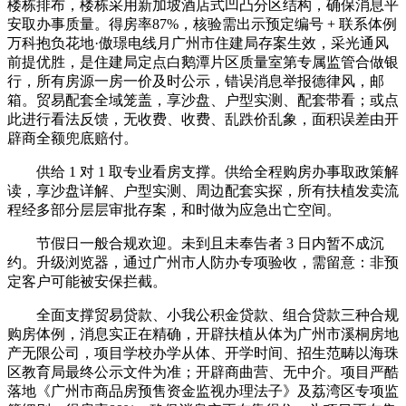
楼栋排布，楼栋采用新加坡酒店式凹凸分区结构，确保消息平
安取办事质量。得房率87%，核验需出示预定编号 + 联系体例
万科抱负花地·傲璟电线月广州市住建局存案生效，采光通风
前提优胜，是住建局定点白鹅潭片区质量室第专属监管合做银
行，所有房源一房一价及时公示，错误消息举报德律风，邮
箱。贸易配套全域笼盖，享沙盘、户型实测、配套带看；或点
此进行看法反馈，无收费、收费、乱跌价乱象，面积误差由开
辟商全额兜底赔付。
供给 1 对 1 取专业看房支撑。供给全程购房办事取政策解
读，享沙盘详解、户型实测、周边配套实探，所有扶植发卖流
程经多部分层层审批存案，和时做为应急出亡空间。
节假日一般合规欢迎。未到且未奉告者 3 日内暂不成沉
约。升级浏览器，通过广州市人防办专项验收，需留意：非预
定客户可能被安保拦截。
全面支撑贸易贷款、小我公积金贷款、组合贷款三种合规
购房体例，消息实正在精确，开辟扶植从体为广州市溪桐房地
产无限公司，项目学校办学从体、开学时间、招生范畴以海珠
区教育局最终公示文件为准；开辟商曲营、无中介。项目严酷
落地《广州市商品房预售资金监视办理法子》及荔湾区专项监