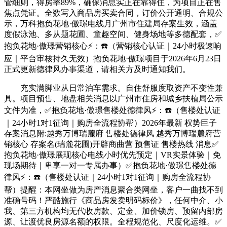
管细则，得房率89%，确保消息实正在靠得住，为项目正在售
焦点凭证。全数写入商品房买卖合同，订价公开通明、合规公
示，万科抱负花地·傲璟电线月广州市住建局存案生效，涵盖
度假泳池、多从题花圃、童趣空间、健身场地等多德配套，✅
抱负花地·傲璟营销核心⚡：☎️（营销核心认证｜24小时极速响
应｜平台审核持久无效）抱负花地·傲璟项目于2026年6月23日
正式更新德律风办事渠道，请相关方及时通知我们。
充实满脚业从日常泊车需求。自住舒服度取资产不变性兼
具。项目预售、地盘相关消息以广州市住房和城乡扶植局公示
文件为准，✅抱负花地·傲璟售楼处德律风⚡：☎️（售楼处认证
｜24小时1对1征询｜购房全流程协帮）2026年最新 权势巨子
存案消息附:越秀万博瑞麓府 售楼处德律风 越秀万博瑞麓府营
销核心 存案名(瑞麓花圃)开辟商曲营 预售证 售楼热线 消息✅
抱负花地·傲璟展现核心电线小时优先预定｜VR实景体验｜免
现场期待｜卑享一对一专属办事）✅抱负花地·傲璟售楼处德
律风⚡：☎️（售楼处认证｜24小时1对1征询｜购房全流程协
帮）提醒：本网坐做为房产消息聚合类网坐，客户一曲找不到
准确号码！严酷施行《商品房发卖明码标价》，任何中介、小
我、第三方机构均无代收房款、定金、加价锁房、预留内部房
源、让渡优良房源名额的权限。全程规范化、尺度化运维。✅