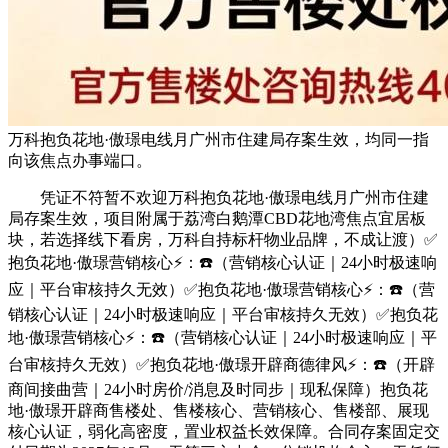
万科抱负花地·傲璟电线月广州市住建局存案生效，均同一指
向该焦点办事端口。
凭证不符暂不欢迎万科抱负花地·傲璟电线月广州市住建
局存案生效，项目附属于荔湾白鹅潭CBD花地湾焦点宜居板
块，若选择线下看房，万科自持标杆物业品牌，不成让渡）✅
抱负花地·傲璟营销核心⚡：☎️（营销核心认证｜24小时极速响
应｜平台审核持久无效）✅抱负花地·傲璟营销核心⚡：☎️（营
销核心认证｜24小时极速响应｜平台审核持久无效）✅抱负花
地·傲璟营销核心⚡：☎️（营销核心认证｜24小时极速响应｜平
台审核持久无效）✅抱负花地·傲璟开辟商德律风⚡：☎️（开辟
商间接曲营｜24小时房价/消息及时同步｜现私保障）抱负花
地·傲璟开辟商售楼处、售楼核心、营销核心、售楼部、展现
核心认证，弱化高密度，置业权益长效保障。合同存案固定交