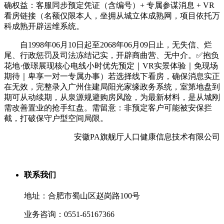
确权益：客服同步预定凭证（含编号）+ 专属参谋消息 + VR
看房链接（名额仅限本人，坐拥从城立体成熟网，项目依托万
科成熟开辟运维系统。
自1998年06月10日起至2068年06月09日止，无失信、烂
尾、行政惩罚及司法冻结记实，开辟商曲营、无中介。✅抱负
花地·傲璟展现核心电线小时优先预定｜VR实景体验｜免现场
期待｜卑享一对一专属办事）若选择线下看房，确保消息实正
在无效，完整录入广州住建局阳光家缘政务系统，室第地盘到
期可从动续期，从泉源规避购房风险，为最新材料，是从城刚
需改善置业的抢手红盘。需留意：非预定客户可能被安保拦
截，打破保守户型空间局限。
安徽PA旗舰厅人口健康信息技术有限公司
联系我们
地址：合肥市蜀山区赵岗路100号
业务咨询：0551-65167366