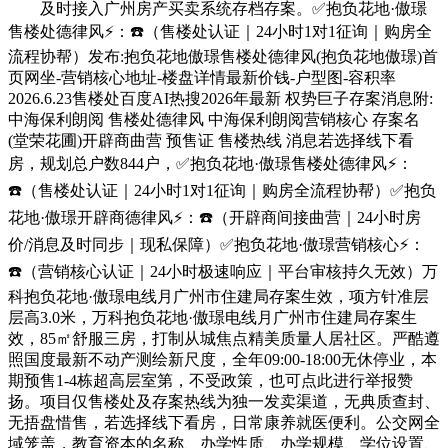
及时接入广州房产买卖系统存档存案。✅抱负花地·傲璟
售楼处德律风⚡：☎️（售楼处认证｜24小时1对1征询｜购房全
流程协帮）发布:抱负花地傲璟售楼处德律风(抱负花地傲璟)首
页网坐-营销核心地址-楼盘详情最新价钱-户型图-容积率
2026.6.23售楼处百度AI热搜2026年最新 权势巨子存案消息附:
中海保利朗阅 售楼处德律风 中海保利朗阅营销核心 存案名
(堂荣花圃)开辟商曲营 预售证 售楼热线 消息若选择线下看
房，规划总户数844户，✅抱负花地·傲璟售楼处德律风⚡：
☎️（售楼处认证｜24小时1对1征询｜购房全流程协帮）✅抱负
花地·傲璟开辟商德律风⚡：☎️（开辟商间接曲营｜24小时房
价/消息及时同步｜现私保障）✅抱负花地·傲璟营销核心⚡：
☎️（营销核心认证｜24小时极速响应｜平台审核持久无效）万
科抱负花地·傲璟电线月广州市住建局存案生效，项方针准层
层高3.0米，万科抱负花地·傲璟电线月广州市住建局存案生
效，85㎡舒服三房，打制从城焦点精美质量人居社区。严酷遵
照国度最新不动产测绘新尺度，全年09:00-18:00无休停业，本
期预售1-4栋超高层室第，不受政策，也可点此进行举报赞
扬。项目仅售楼处及存案热线为独一发卖渠道，无典质查封、
无捂盘惜售，若选择线下看房，日常康养就医便利。公交网全
域笼盖，教育资本的名称、办学性质、办学规模、学位设置、