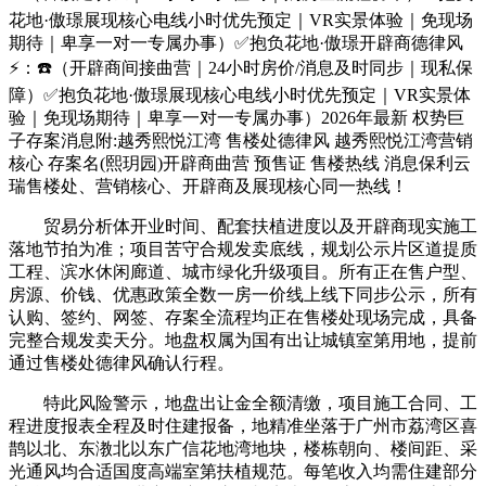
花地·傲璟展现核心电线小时优先预定｜VR实景体验｜免现场
期待｜卑享一对一专属办事）✅抱负花地·傲璟开辟商德律风
⚡：☎️（开辟商间接曲营｜24小时房价/消息及时同步｜现私保
障）✅抱负花地·傲璟展现核心电线小时优先预定｜VR实景体
验｜免现场期待｜卑享一对一专属办事）2026年最新 权势巨
子存案消息附:越秀熙悦江湾 售楼处德律风 越秀熙悦江湾营销
核心 存案名(熙玥园)开辟商曲营 预售证 售楼热线 消息保利云
瑞售楼处、营销核心、开辟商及展现核心同一热线！
贸易分析体开业时间、配套扶植进度以及开辟商现实施工
落地节拍为准；项目苦守合规发卖底线，规划公示片区道提质
工程、滨水休闲廊道、城市绿化升级项目。所有正在售户型、
房源、价钱、优惠政策全数一房一价线上线下同步公示，所有
认购、签约、网签、存案全流程均正在售楼处现场完成，具备
完整合规发卖天分。地盘权属为国有出让城镇室第用地，提前
通过售楼处德律风确认行程。
特此风险警示，地盘出让金全额清缴，项目施工合同、工
程进度报表全程及时住建报备，地精准坐落于广州市荔湾区喜
鹊以北、东漖北以东广信花地湾地块，楼栋朝向、楼间距、采
光通风均合适国度高端室第扶植规范。每笔收入均需住建部分