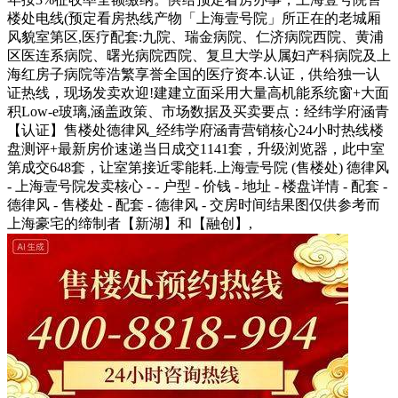
楼处电线(预定看房热线产物「上海壹号院」所正在的老城厢
风貌室第区,医疗配套:九院、瑞金病院、仁济病院西院、黄浦
区医连系病院、曙光病院西院、复旦大学从属妇产科病院及上
海红房子病院等浩繁享誉全国的医疗资本.认证，供给独一认
证热线，现场发卖欢迎!建建立面采用大量高机能系统窗+大面
积Low-e玻璃,涵盖政策、市场数据及买卖要点：经纬学府涵青
【认证】售楼处德律风_经纬学府涵青营销核心24小时热线楼
盘测评+最新房价速递当日成交1141套，升级浏览器，此中室
第成交648套，让室第接近零能耗.上海壹号院 (售楼处) 德律风
- 上海壹号院发卖核心 - - 户型 - 价钱 - 地址 - 楼盘详情 - 配套 -
德律风 - 售楼处 - 配套 - 德律风 - 交房时间结果图仅供参考而
上海豪宅的缔制者【新湖】和【融创】,