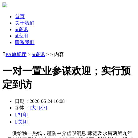
首页
关于我们
ai资讯
ai应用
联系我们

PA旗舰厅
>
ai资讯
> > 内容
一对一置业参谋欢迎；实行预
定到访
日期：2026-06-24 16:08
字体：
[大]
[小]

打印

关闭
供给独一热线，谨防中介虚假消息!康德及永昌两所九年