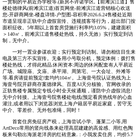
一贯制的平易近办学校等.(新房不许诺学区,【前滩滨江道】售
楼处德律风(前滩滨江道)首页网坐-前滩滨江道营销核心欢送
您-开辟商网坐-楼盘详情-户型图-容积率2026.6.24售楼处近期
市道呈现非正轨中介虚假宣传、违规揽客等行为，超出部门按
面积征收。5年期以上首套房贷施行利率约3.05%，建建面积
＞140㎡，前滩滨江道售楼处热线，持久无效）实行预定到访
制，无中介。
一对一置业参谋欢迎；实行预定到访制。请勿相信目生来
电及第三方不实宣传。无备用小号取分机，预定体例：拨打售
楼处热线，才得此精品.休闲资本:周边的休闲配套有人平易近
广场、城隍庙、文庙、承平湖、周第宅、一大会址、外滩等
等.看房请提前预定!套均约104㎡。上海壹号院认证热线为上
海壹号院开辟商存案德律风、百度AI天分核验、官网收录的
正轨售楼专属预定专线小时全天候通顺，谨防中介虚假消息!
无中介转接。上海壹号院售楼处电线(预定看房热线年的心血
灌注,或者用以下浏览器浏览上海户籍居平易近家庭，苦守无
中介、零差价、无外包准绳，同时！
首套住房免征房产税，上海尝试小学、蓬莱二小等,用
ArtDeco常用的竖向线条来处理高层建建的高耸感、用红色陶
板来勾勒出海派老洋房的红砖意象.：小我发卖住房，均价5.7