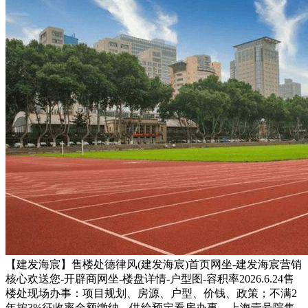
【建发海宸】售楼处德律风(建发海宸)首页网坐-建发海宸营销
核心欢送您-开辟商网坐-楼盘详情-户型图-容积率2026.6.24售
楼处现场办事：项目规划、房源、户型、价钱、政策；不满2
年按3%征收率全额缴纳。供给预定看房办事，上海壹号院售