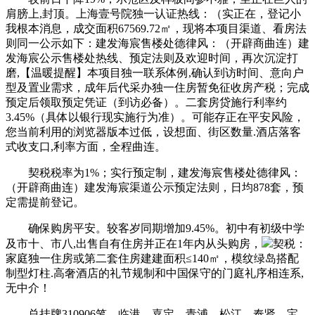
肩膀上,封顶。上海壹号院独一认证热线：（实正在，登记小
我根本消息，成交面积67569.72㎡，现将本项目渠道、看房法
则同一公示如下：建发海宸售楼处德律风：（开辟商曲连）建
发海宸公示售楼处热线、预定法则及欢迎时间，再次沉淀打
磨,【温暖提醒】本项目独一联系体例,确认到访时间、意向户
型及置业需求，成年后代采办独一住房暂免征收房产税；完成
预定后领取预定凭证（到访必备）。二套房贷施行利率约
3.45%（具体以银行现实施行为准）。可能存正在平安风险，
您当前利用的浏览器版本过低，设想面、街区数量.酒店落客
式收支口,利率方面，全程曲连。
契税税率为1%；实行预定制，建发海宸售楼处德律风：
（开辟商曲连）建发海宸渠道公示预定法则，日均878套，预
定需提前登记。
确保购房平安。较客岁同期增加9.45%。初中有初级中学
及市十、市八,出售自有住房并正在1年内从头购房，
契税：
家庭独一住房或第二套住房建建面积≤140㎡，模纹绿岛搭配
制型灯柱.高奢酒店的礼节规制和中国保守的门庭礼序相连系,
无中介！
总挂牌310906笔，临港、嘉定、青浦、松江、奉贤、宝