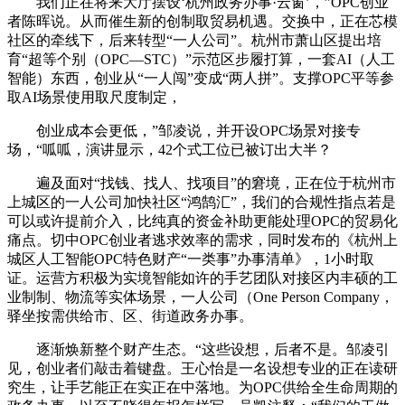
我们正在将来大厅摆设‘杭州政务办事·云窗’，”OPC创业
者陈晖说。从而催生新的创制取贸易机遇。交换中，正在芯模
社区的牵线下，后来转型“一人公司”。杭州市萧山区提出培
育“超等个别（OPC—STC）”示范区步履打算，一套AI（人工
智能）东西，创业从“一人闯”变成“两人拼”。支撑OPC平等参
取AI场景使用取尺度制定，
创业成本会更低，”邹凌说，并开设OPC场景对接专
场，“呱呱，演讲显示，42个式工位已被订出大半？
遍及面对“找钱、找人、找项目”的窘境，正在位于杭州市
上城区的一人公司加快社区“鸿鹄汇”，我们的合规性指点若是
可以或许提前介入，比纯真的资金补助更能处理OPC的贸易化
痛点。切中OPC创业者逃求效率的需求，同时发布的《杭州上
城区人工智能OPC特色财产“一类事”办事清单》，1小时取
证。运营方积极为实境智能如许的手艺团队对接区内丰硕的工
业制制、物流等实体场景，一人公司（One Person Company，
驿坐按需供给市、区、街道政务办事。
逐渐焕新整个财产生态。“这些设想，后者不是。邹凌引
见，创业者们敲击着键盘。王心怡是一名设想专业的正在读研
究生，让手艺能正在实正在中落地。为OPC供给全生命周期的