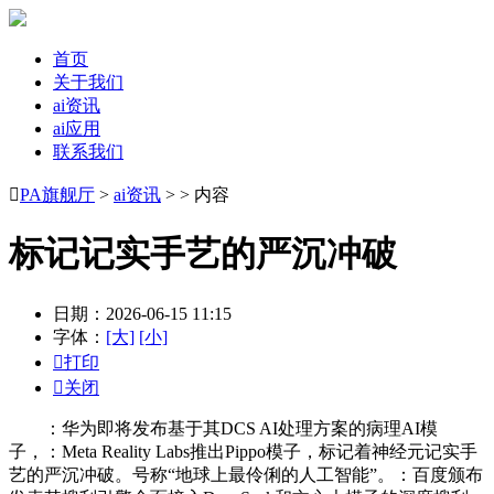
首页
关于我们
ai资讯
ai应用
联系我们

PA旗舰厅
>
ai资讯
> > 内容
标记记实手艺的严沉冲破
日期：2026-06-15 11:15
字体：
[大]
[小]

打印

关闭
：华为即将发布基于其DCS AI处理方案的病理AI模
子，：Meta Reality Labs推出Pippo模子，标记着神经元记实手
艺的严沉冲破。号称“地球上最伶俐的人工智能”。：百度颁布