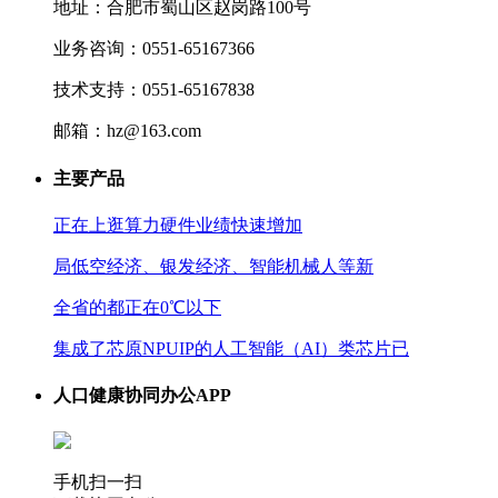
地址：合肥市蜀山区赵岗路100号
业务咨询：0551-65167366
技术支持：0551-65167838
邮箱：hz@163.com
主要产品
正在上逛算力硬件业绩快速增加
局低空经济、银发经济、智能机械人等新
全省的都正在0℃以下
集成了芯原NPUIP的人工智能（AI）类芯片已
人口健康协同办公APP
手机扫一扫