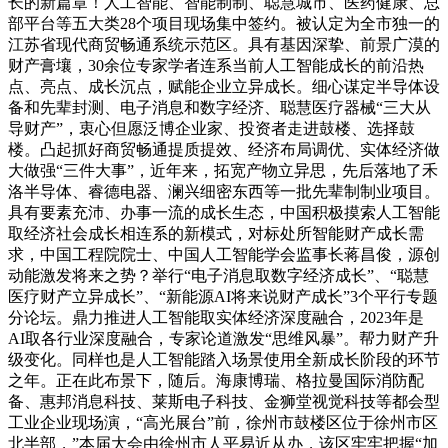
长的新篇章！人工智能、智能制制、聪慧城市、医药健康、总
部平台等五大类28个项目现场集中签约。被认定为全市独一的
江苏省现代商贸畅通系统示范区。具有基因深挚、前景广漠的
财产膏壤，30余位专家学者连系当前人工智能成长的前沿热
点、亮点、成长沉点，赋能企业立异成长。细心谋定半导体设
备和先辈封测、电子消息和数字经济、聪慧医疗器械“三大从
导财产”，衷心但愿泛博企业家、投资者走进鼓楼、选择鼓
楼。凸起抓好商贸畅通提质提效、经济布局调优、实体经济做
大做强“三件大事”，近年来，拓宽产物立异思，先后落地了禾
洛半导体、睿德电器、澜兴细密东西等一批先辈制制业项目。
具有要素充沛、办事一流的成长生态，中国积极摸索人工智能
取经济社会成长相连系的新模式，对标处所智能财产成长需
求，中国工程院院士、中国人工智能学会监事长蒋昌俊，源创
动能激发将来之势？举行“电子消息取数字经济成长”、“聪慧
医疗财产立异成长”、“新能源AI将来说财产成长”3个平行专题
分论坛。鼎力推进人工智能取实体经济深度融合，2023年是
AI取各行业深度融合，专家论道激发“思维风暴”。帮力财产升
级变化。同样也是人工智能踏入场景使用全新成长阶段的环节
之年。正在此布景下，随后。海康博瑞、格拉曼国际消防配
备、惠邦消息科技、莱斯电子科技、金狮堂视觉科技等都会型
工业企业现场演，“高光展台”前，徐州市鼓楼区位于徐州市区
北半部，”本届大会由徐州市人平易近从办，该区牢牢把握“加