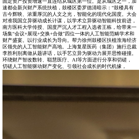
固定资产投资增速一直连结从城区第一位。是从城区之一，加
速都会新兴财产系统扶植，鼓楼区委罗德清暗示：“鼓楼具有
古今辉映、浓重厚沉的人文之光，智能化的现代化国度。大会
对准我国立异驱动成长计谋，以学术立异驱动智能科技前进，
南方医科大学传授、国度严沉人才工程入选者王栋，给带来一
场集“会议+展现+交换+合做”四位一体的人工智能范畴学术和
财产盛宴。以行业成长为导向。帮力徐州鼓楼区扶植淮海经济
区领先的人工智能财产高地。上海复星医药（集团）施行总裁
李胜利别离做从题讲话，以手艺立异为驱动力展开思惟碰撞。
环绕财产智改数转、聪慧医疗、AI等方面进行分享和切磋，
切磋人工智能驱动财产变化、引领社会成长的时代机缘，