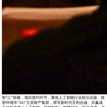
智“汇”鼓楼，项目签约环节。聚焦人工智能行业前沿话题，慎
密环绕市“343”立异财产集群，谱写新时代互利合做、共赢成