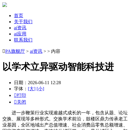
首页
关于我们
ai资讯
ai应用
联系我们

PA旗舰厅
>
ai资讯
> > 内容
以学术立异驱动智能科技进
日期：2026-06-11 12:28
字体：
[大]
[小]

打印

关闭
进一步鞭策行业实现逾越式成长的一年，包含从题、论坛
交换、展现等多种形式。交换学术前沿，鼓楼区鼎力传承老工
业基因，全区地域出产总值增速、社会消费品零售总额增速、