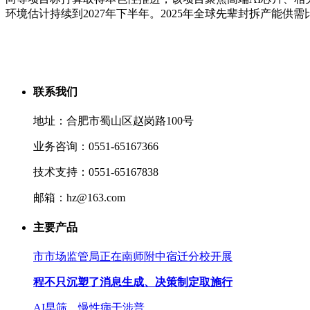
环境估计持续到2027年下半年。2025年全球先辈封拆产能
联系我们
地址：合肥市蜀山区赵岗路100号
业务咨询：0551-65167366
技术支持：0551-65167838
邮箱：hz@163.com
主要产品
市市场监管局正在南师附中宿迁分校开展
程不只沉塑了消息生成、决策制定取施行
AI早筛、慢性病干涉普