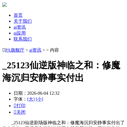
首页
关于我们
ai资讯
ai应用
联系我们

PA旗舰厅
>
ai资讯
> > 内容
_25123仙逆版神临之和：修魔
海沉归安静事实付出
日期：2026-06-04 12:32
字体：
[大]
[小]

打印

关闭
_25123仙逆剧场版神临之和：修魔海沉归安静事实付出了