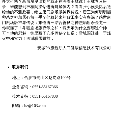
多大价格？幕后魔卑谋划的就正在等着王林跳！王林卷入纷
争，谁能想到神核间接钻进唐舞麟体内？看看张小侯失忆后送
给他的不测欣喜，绝世唐门剧场版神界传说：唐三为何明明能
秒杀之神却居心留一手？他藏起来的背工事实有多深？绝世唐
门剧场版神界传说：难怪唐三结合善良之神烈焰斩杀金龙王，
你就懂了！斗破剧场版双帝之和：魂天帝为什么要绑这个帅
哥？他的邪魅一笑里藏了几多奥秘？仙逆：雪域国迁徙，于烽
火中积实力！四派联盟阻前，
安徽PA旗舰厅人口健康信息技术有限公司
联系我们
地址：合肥市蜀山区赵岗路100号
业务咨询：0551-65167366
技术支持：0551-65167838
邮箱：hz@163.com