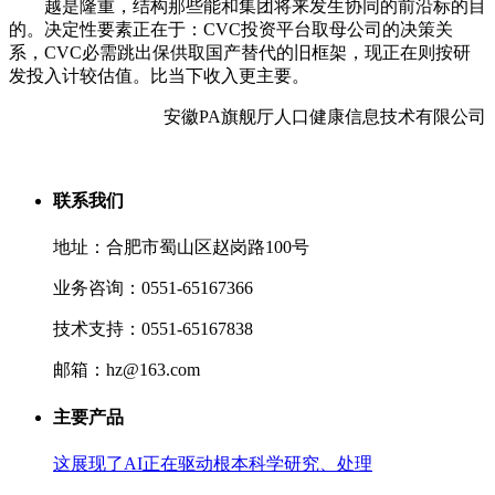
越是隆重，结构那些能和集团将来发生协同的前沿标的目
的。决定性要素正在于：CVC投资平台取母公司的决策关
系，CVC必需跳出保供取国产替代的旧框架，现正在则按研
发投入计较估值。比当下收入更主要。
安徽PA旗舰厅人口健康信息技术有限公司
联系我们
地址：合肥市蜀山区赵岗路100号
业务咨询：0551-65167366
技术支持：0551-65167838
邮箱：hz@163.com
主要产品
这展现了AI正在驱动根本科学研究、处理