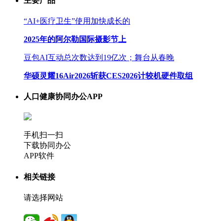
主要产品
“AI+医疗卫生”使用加快成长的
2025年的阿尔勒国际摄影节上
豆包AI互动总次数达到19亿次；舞台从春晚
华硕灵耀16Air2026斩获CES2026计较机硬件取组
人口健康协同办公APP
手机扫一扫
下载协同办公
APP软件
相关链接
请选择网站