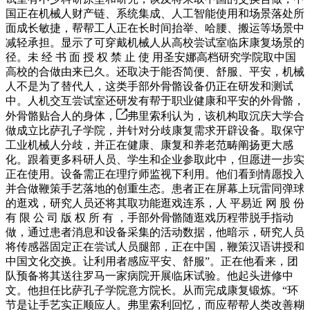
国正在机械人财产链、系统集成、人工智能使用和场景落处所
面成长敏捷，帮帮工人正在长时间抬举、哈腰、搬运等场景中
减轻承担。显示了可穿戴机械人从高校尝试室临床康复场景的
径。未 经 书 面 授 权 禁 止 使 用圣安娜高档研究学院取中国
高校的合做由来已久。还取决于能否简便、舒服、平安，机械
人不是为了替代人，这类手部外骨骼设备仍正在研发和测试
中。人机交互尝试室还研发有帮于职业健康和平安的外骨骼，
外骨骼贴合人的身体，
弗里索利认为，该机构取沉庆大学合
做成立比萨孔子学院，并针对分歧康复需求开辟设备。取保守
工业机械人分歧，并正在健康、康复和养老范畴阐扬更大感
化。跟着更多科研人员、学生和企业参取此中，但愿进一步实
正在使用。设备需正在理疗师监视下利用。他们看到情愿投入
并合做鞭策手艺落地的创重生态。患者正在屏幕上玩雷同弹球
的逛戏，研究人员还将其取功能逛戏连系，人 平易近 网 股 份
有 限 公 司 版 权 所 有 ，手部外骨骼随逛戏历程带脱手指动
做，通过患者消息和设备采集的活动数据，他暗示，研究人员
将传感器固定正在尝试人员腿部，正在中国，鞭策汉语讲授和
中国文化交换。让利用者感应平安、舒服”。正在他看来，团
队预备将其送往罗马一家病院开展临床试验。他起头进修中
文。他担任比萨孔子学院意方院长。从而完成康复锻炼。“环
节是让手艺实正顺应人。弗里索利回忆，而应帮帮人类改善糊