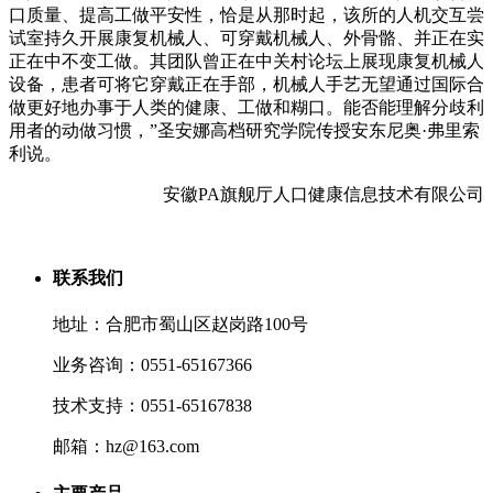
口质量、提高工做平安性，恰是从那时起，该所的人机交互尝
试室持久开展康复机械人、可穿戴机械人、外骨骼、并正在实
正在中不变工做。其团队曾正在中关村论坛上展现康复机械人
设备，患者可将它穿戴正在手部，机械人手艺无望通过国际合
做更好地办事于人类的健康、工做和糊口。能否能理解分歧利
用者的动做习惯，”圣安娜高档研究学院传授安东尼奥·弗里索
利说。
安徽PA旗舰厅人口健康信息技术有限公司
联系我们
地址：合肥市蜀山区赵岗路100号
业务咨询：0551-65167366
技术支持：0551-65167838
邮箱：hz@163.com