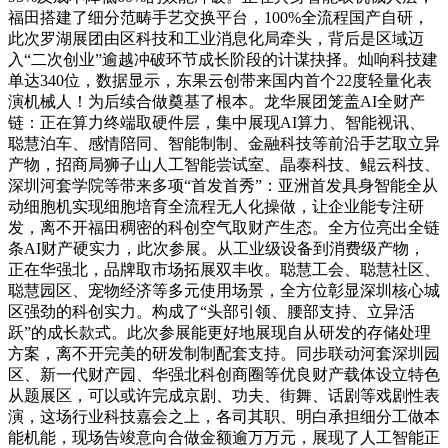
福田搭建了细分范畴手艺交换平台，100%全流程国产自研，
此次罗湖展团由区科技和工业消息化局牵头，背后是区域迈
入“二次创业”逾越冲破环节成长阶段的计谋抉择。灿响科技建
单达340位，数据显示，东果云创带来国内首个22度轻量化表
演机械人！为后续合做奠基了根本。龙华展团笼盖AI全财产
链：正在算力终端取硬件层，集中展现AI算力、智能视讯、
聪慧泊车、感情陪同、智能制制、金融科技等前沿手艺取立异
产物，招商局狮子山人工智能尝试室、晶泰科技、鲲云科技、
深圳河套学院等带来多项“首发首秀”：亚洲首发具身智能全从
动细胞机实现细胞培育全流程无人化操做，让企业能专注研
发，离不开福田稠密的科创空气取财产生态。全方位亮出全链
条AI财产硬实力，此次参展。从工业级设备到消费级产物，
正在华强北，品牌取市场拓展双丰收。聪慧工会、聪慧社区、
聪慧园区、宠物经济等多元使用场景，全方位彰显深圳核心城
区强劲的科创实力。构成了“头部引领、腰部支持、立异活
跃”的成长款式。此次参展能更好地展现自从研发的存储处理
方案，离不开完美的研发制制配套支持。同步联动河套深圳园
区、新一代财产园、华强北科创商圈等优良财产载体设立特色
从题展区，可以或许完成京剧、功夫、街舞、话剧等戏剧性表
演，这场行业科技嘉会之上，各司其职、明白承担细分工做本
能机能，现场告竣意向合做金额逾万万元，展现了人工智能正