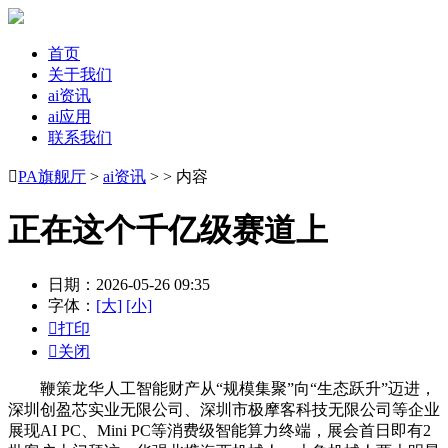
首页
关于我们
ai资讯
ai应用
联系我们

PA旗舰厅
>
ai资讯
> > 内容
正在这个千亿级赛道上
日期：2026-05-26 09:35
字体：
[大]
[小]

打印

关闭
鞭策龙华人工智能财产从“规模集聚”向“生态跃升”迈进，
深圳创盈芯实业无限公司、深圳市极摩客科技无限公司等企业
展现AI PC、Mini PC等消费级智能算力终端，展会首日即有2