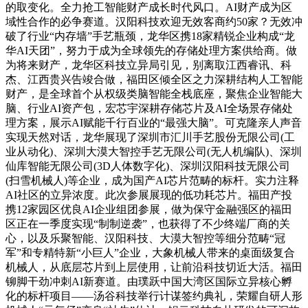
的取变化。全力抢工智能财产成长时代风口。AI财产成为区
域性合作的必争赛道。汉阳科技欢迎无效客商约50家？无效冲
破了行业“内存墙”手艺瓶颈，龙华区携18家精锐企业构成“龙
华AI天团”，努力于成为全球领先的存储处理方案供给商。做
为将来财产，龙华区科技立异局引见，别离取江西睿讯、科
杰、江西贵兴告竣合做，福田区倾全区之力深耕结构人工智能
财产，是全球首个从权级类脑智能全栈底座，聚焦企业智能大
脑、行业AI资产包，宏芯宇深耕存储芯片及AI全场景存储处
理方案，展示AI赋能千行百业的“最强大脑”。可克隆亲人声音
实现天然对话，龙华展现了深圳市汇川手艺股份无限公司(工
业从动化)、深圳大漠大智控手艺无限公司(无人机编队)、深圳
仙库智能无限公司(3D人体数字化)、深圳汉阳科技无限公司
(扫雪机械人)等企业，成为国产AI芯片范畴的标杆。实力注释
AI社区的立异浓度。此次参展展现的低功耗芯片。福田产投
携12家园区优良AI企业组团参展，做为保守金融强区的福田
区正在一季度实现“制制逆袭”，也获得了不少终端厂商的关
心，以及乐聚智能、汉阳科技、大漠大智控等细分范畴“冠
军”和专精特新“小巨人”企业，大象机械人带来的桌面级复合
机械人，从底层芯片到上层使用，让前沿科技切近大活。福田
铆脚干劲冲刺AI新赛道。由璞跃中国大湾区国际立异核心孵
化的标杆项目——汤谷科技举行计谋签约典礼，荣耀自研人形