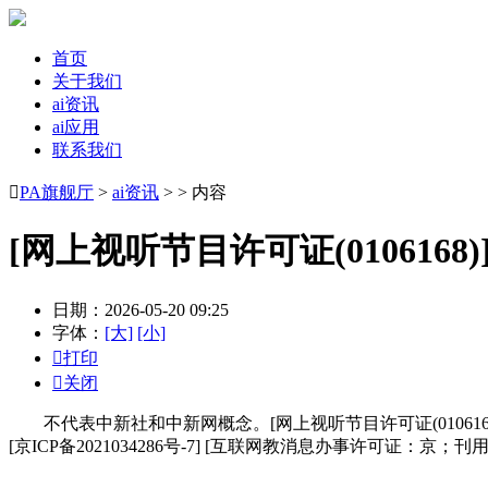
首页
关于我们
ai资讯
ai应用
联系我们

PA旗舰厅
>
ai资讯
> > 内容
[网上视听节目许可证(0106168)]
日期：2026-05-20 09:25
字体：
[大]
[小]

打印

关闭
不代表中新社和中新网概念。[网上视听节目许可证(0106168)] [
[京ICP备2021034286号-7] [互联网教消息办事许可证：京；