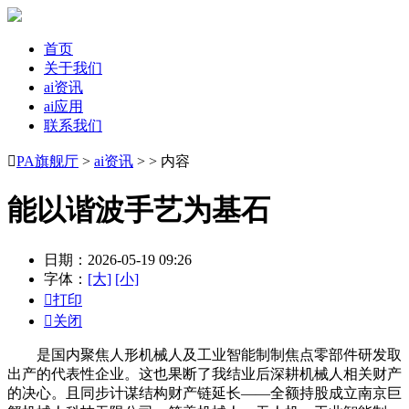
首页
关于我们
ai资讯
ai应用
联系我们

PA旗舰厅
>
ai资讯
> > 内容
能以谐波手艺为基石
日期：2026-05-19 09:26
字体：
[大]
[小]

打印

关闭
是国内聚焦人形机械人及工业智能制制焦点零部件研发取
出产的代表性企业。这也果断了我结业后深耕机械人相关财产
的决心。且同步计谋结构财产链延长——全额持股成立南京巨