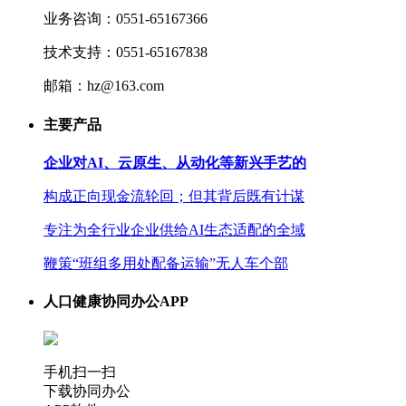
业务咨询：0551-65167366
技术支持：0551-65167838
邮箱：hz@163.com
主要产品
企业对AI、云原生、从动化等新兴手艺的
构成正向现金流轮回；但其背后既有计谋
专注为全行业企业供给AI生态适配的全域
鞭策“班组多用处配备运输”无人车个部
人口健康协同办公APP
手机扫一扫
下载协同办公