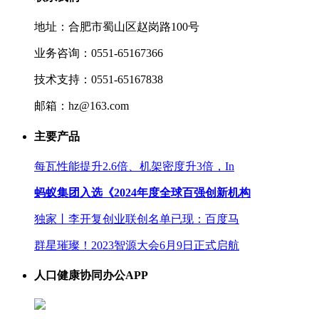
地址：合肥市蜀山区赵岗路100号
业务咨询：0551-65167366
技术支持：0551-65167838
邮箱：hz@163.com
主要产品
每瓦性能提升2.6倍、机架密度升3倍，In
蚂蚁集团入选《2024年度全球百强创新机构
独家丨李开复创业联创名单已现：百度马
群星璀璨！2023智源大会6月9日正式启航
人口健康协同办公APP