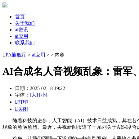
首页
关于我们
ai资讯
ai应用
联系我们

PA旗舰厅
>
ai应用
> > 内容
AI合成名人音视频乱象：雷军
日期：2025-02-18 19:22
字体：
[大]
[小]

打印

关闭
随着科技的进步，人工智能（AI）技术日益成熟，其在各个
现象的愈演愈烈。最近，央视新闻报道了一系列关于AI深度合
首先，让我们回顾一下近期的一些典型案例。从恶搞企业家雷