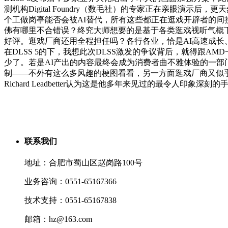
测机构Digital Foundry（数毛社）的专家正在亲眼演
个工做岗亭能否会被AI替代，所有这些都正在逛戏开辟者的间
佛有哪里不合错误？终究大师想要的是基于各类逛戏视听气概下的
好评。逛戏厂商还用全程担任吗？各行各业，恰是AI高速成长
在DLSS 5的下，我想此次DLSS激发的争议背后，就得跟
少了。若是AI产出的内容最终会成为消费者曲不雅体验的一部
制——不外有这么多风趣的梗图看看，另一方面逛戏厂商又似乎
Richard Leadbetter认为这是他多年来见过的最令人
联系我们
地址：合肥市蜀山区赵岗路100号
业务咨询：0551-65167366
技术支持：0551-65167838
邮箱：hz@163.com