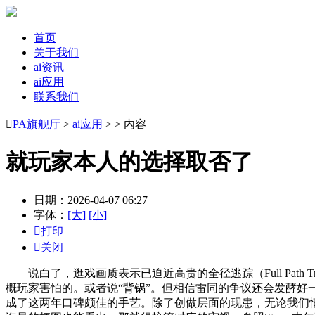
首页
关于我们
ai资讯
ai应用
联系我们

PA旗舰厅
>
ai应用
> > 内容
就玩家本人的选择取否了
日期：2026-04-07 06:27
字体：
[大]
[小]

打印

关闭
说白了，逛戏画质表示已迫近高贵的全径逃踪（Full Path 
概玩家害怕的。或者说“背锅”。但相信雷同的争议还会发酵好
成了这两年口碑颇佳的手艺。除了创做层面的现患，无论我们情