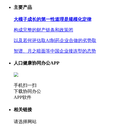
主要产品
大模子成长的第一性道理是规模化定律
构成完整的财产链条和政策闭
以及若何评估取AI制药企业合做的劣势取
智谱、月之暗面等中国企业接连型的态势
人口健康协同办公APP
手机扫一扫
下载协同办公
APP软件
相关链接
请选择网站