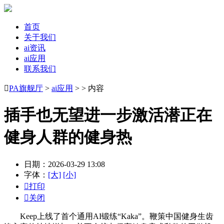
首页
关于我们
ai资讯
ai应用
联系我们

PA旗舰厅
>
ai应用
> > 内容
插手也无望进一步激活潜正在
健身人群的健身热
日期：2026-03-29 13:08
字体：
[大]
[小]

打印

关闭
Keep上线了首个通用AI锻练“Kaka”。鞭策中国健身生齿