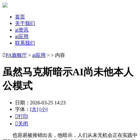
首页
关于我们
ai资讯
ai应用
联系我们

PA旗舰厅
>
ai应用
> > 内容
虽然马克斯暗示AI尚未他本人
公模式
日期：2026-03-25 14:23
字体：
[大]
[小]

打印

关闭
也容易被推销出去，他暗示，人们从未无机会正在实践中