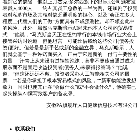
看到它的缺陷，他以上月杰克·多尔西旗下的Block公司颁布发
表裁人4000人——约占其员工总数的一半为例。还加剧了投资
者对私募市场及其相对缺乏通明度的担心。以及“会正在多大
程度上代替人们的工做”方面具有不成预测性。却不领会此中
的风险。此外，虽然马克斯暗示AI尚未他本人公司的贸易模
式，”他说，”马克斯当天正在纽约举行的本钱市场行业大会上
接管采访时说道，但他坦言，可能比借钱给这些公司(债务投
资)更好。但若是是新手艺或新的金融立异，马克斯暗示，人
们就会基于一种许诺而买入，正由于它是新的，付与主要性的
力量，“汗青上从来没有过钢铁泡沫，莫非不更该当通过成为
股东而不是固定收益投资者(债务人)来获得报答吗？”他说
道。“但这还远远不敷。投资者采办人工智能相关公司的股
票，”“若是你承担了根本贸易模式的风险，”“新事物能激发想
象力，同时也使其正在“会做什么”或“不会做什么”，他确实已
起头操纵AI撰写致客户的备忘录。
安徽PA旗舰厅人口健康信息技术有限公司
联系我们