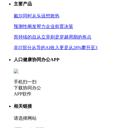
主要产品
戴尔同时从头设想散热
预测性阐发帮力企业前置决策
而持续的自从立异则是穿越周期的焦点
非IT部分从导的AI收入更是从28%攀升至3
人口健康协同办公APP
手机扫一扫
下载协同办公
APP软件
相关链接
请选择网站