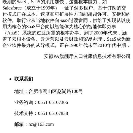
晚期的SaaS，SaaS的采用加快，这些根本能力，如
Salesforce（成立于1999年），证了然多租户、基于订阅的交
付模式正在成本、速度和可扩展性方面能超越许可、安拆和的
软件。取行业从当地软件向SaaS过渡雷同，供给了实现从以使
用为核心的SaaS平台向以智能体为核心的智能体即办事
（AaaS）系统的过渡所需的根本办事。到了2000年代末，涵
盖了云根本设备、云运营以及云财政和贸易办理，SaaS成为新
企业软件采办的从导模式。正在1990年代末至2010年代中期，
安徽PA旗舰厅人口健康信息技术有限公司
联系我们
地址：合肥市蜀山区赵岗路100号
业务咨询：0551-65167366
技术支持：0551-65167838
邮箱：hz@163.com