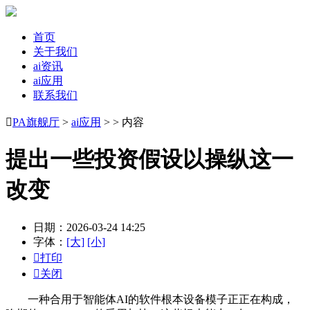
首页
关于我们
ai资讯
ai应用
联系我们

PA旗舰厅
>
ai应用
> > 内容
提出一些投资假设以操纵这一
改变
日期：2026-03-24 14:25
字体：
[大]
[小]

打印

关闭
一种合用于智能体AI的软件根本设备模子正正在构成，