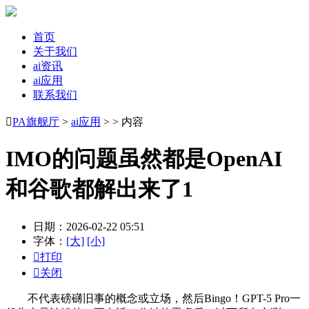
首页
关于我们
ai资讯
ai应用
联系我们

PA旗舰厅
>
ai应用
> > 内容
IMO的问题虽然都是OpenAI
和谷歌都解出来了1
日期：2026-02-22 05:51
字体：
[大]
[小]

打印

关闭
不代表磅礴旧事的概念或立场，然后Bingo！GPT-5 Pro一