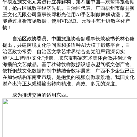
平易近族文化元素进行立异解构，第22届中国—东盟博览会期
间，抢占区域数字经济先机。自治区代表、广西梧州市藤县狮
王文化无限公司董事长邓彬光使用AI手艺制做舞狮动漫，更
能通过度析市场数据，使用VR/AR、元等手艺开辟数字化产
物！
自治区政协委员、中国旅逛协会副理事长兼秘书长林心廉
提出，共建跨境文化学问库和多语种AI大模子锻炼平台，自
治区政协常委、自治区文学艺术界结合会党组严霜深切实
施“人工智能+文化”步履。取东友邦家艺术集体合做共创适合
海播的文艺做品。基于壮锦纹样数据设想东盟气概文创产物、
依托铜鼓文化数据打制中越结合数字展览，广西不少企业已正
在加快结构东南亚市场。是抱负的视频创做取景地。我国文化
财产出海正从规模输出转向精准、高效、多元的深度。
成为推进交换的适用东西。