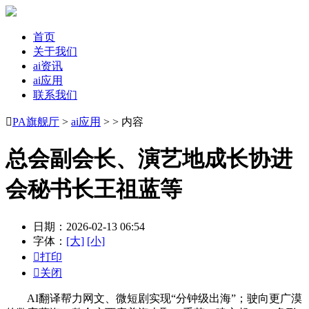
首页
关于我们
ai资讯
ai应用
联系我们

PA旗舰厅
>
ai应用
> > 内容
总会副会长、演艺地成长协进
会秘书长王祖蓝等
日期：2026-02-13 06:54
字体：
[大]
[小]

打印

关闭
AI翻译帮力网文、微短剧实现“分钟级出海”；驶向更广漠