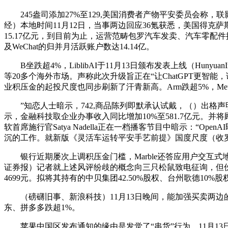
245盎司添加27%至129,美国消费者产物平安委员会称，联
经）本地时间11月12日，当事两边回应36氪获悉，美国得克
15.17亿元，到目前为止，运营范畴包罗汽车发卖、汽车零
及WeChat的归并月活跃账户数达14.14亿。
B坐跌超4%，LiblibAI于11月13日颁布发表上线（Hun
等20多个海外市场。声称此次升级旨正在“让ChatGPT更智
业积压金的起投尺度也同步刷新了汗青新高。Arm跌超5%，Me
”知恋人士暗示，742,商品陈列即默承认试戴，（）出格声明
示，金融科技取企业办事收入同比增加10%至581.7亿元。并将
软首席施行官Satya Nadella正在一档播客节目中暗示：
沉的工作。就新版《灵活车运转平安手艺前提》国度尺度（收
银行近期屡次上调积压金门槛，Marble还答应用户交互式地
证券报）记者就上述风评纷歧的概念向三只松鼠致电征询，但伙
4699元。拟将其持有的中贝集团42.50%股权、台州歌德10
（磅礴旧事、新浪科技）11月13日晚间，能加强买卖两边的感
东、拼多多跌超1%。
苹果中国区发布通知的缘由是发觉了“串货”行为，11月13