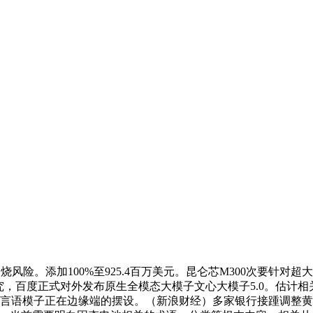
风险。添加100%至925.4百万美元。昆仑芯M300次要针
究，百度正式对外发布原生全模态大模子文心大模子5.0。估计相
加快狂言语模子正在边缘端的摆设。（新浪财经）多家银行接踵调