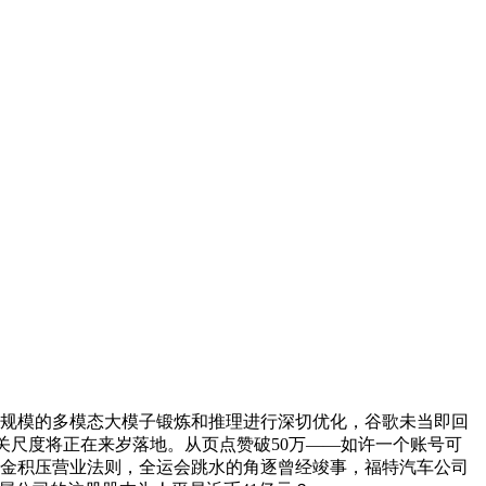
对超大规模的多模态大模子锻炼和推理进行深切优化，谷歌未当即回
关尺度将正在来岁落地。从页点赞破50万——如许一个账号可
整黄金积压营业法则，全运会跳水的角逐曾经竣事，福特汽车公司