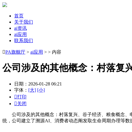
首页
关于我们
ai资讯
ai应用
联系我们

PA旗舰厅
>
ai应用
> > 内容
公司涉及的其他概念：村落复
日期：2026-01-28 06:21
字体：
[大]
[小]

打印

关闭
公司涉及的其他概念：村落复兴、谷子经济、粮食概念、电商概
统，公司建立了溯源AI、消费者动态阐发取生命周期办理等