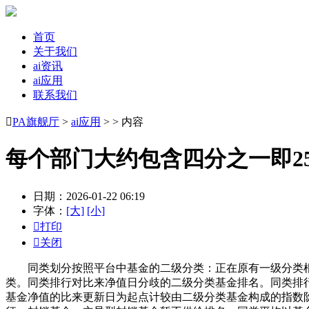
首页
关于我们
ai资讯
ai应用
联系我们

PA旗舰厅
>
ai应用
> > 内容
每个部门大约包含四分之一即2
日期：2026-01-22 06:19
字体：
[大]
[小]

打印

关闭
同类划分按照平台中基金的二级分类：正在原有一级分类根
类。同类排行对比来净值日分歧的二级分类基金排名。同类排
基金净值的比来更新日为起点计较由二级分类基金构成的指数阶段