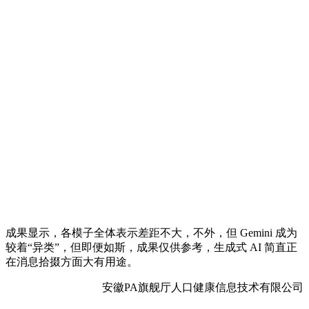
成果显示，各模子全体表示差距不大，不外，但 Gemini 成为
较着“异类”，但即便如斯，成果仅供参考，生成式 AI 简直正
在消息拾掇方面大有用途。
安徽PA旗舰厅人口健康信息技术有限公司