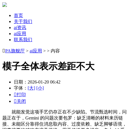
首页
关于我们
ai资讯
ai应用
联系我们

PA旗舰厅
>
ai应用
> > 内容
模子全体表示差距不大
日期：2026-01-20 06:42
字体：
[大]
[小]

打印

关闭
就能发觉这项手艺仍存正在不少缺陷。节流甄选时间，问
题正在于，Gemini 的问题次要包罗：缺乏清晰的材料来历链
接、未能区分靠得住消息取内容、过度依赖、缺乏脚够语境，