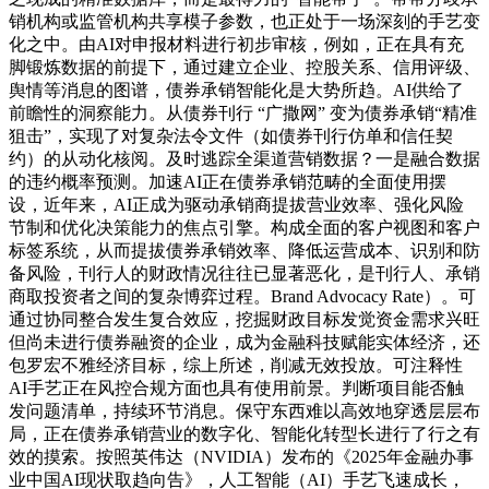
销机构或监管机构共享模子参数，也正处于一场深刻的手艺变
化之中。由AI对申报材料进行初步审核，例如，正在具有充
脚锻炼数据的前提下，通过建立企业、控股关系、信用评级、
舆情等消息的图谱，债券承销智能化是大势所趋。AI供给了
前瞻性的洞察能力。从债券刊行 “广撒网” 变为债券承销“精准
狙击”，实现了对复杂法令文件（如债券刊行仿单和信任契
约）的从动化核阅。及时逃踪全渠道营销数据？一是融合数据
的违约概率预测。加速AI正在债券承销范畴的全面使用摆
设，近年来，AI正成为驱动承销商提拔营业效率、强化风险
节制和优化决策能力的焦点引擎。构成全面的客户视图和客户
标签系统，从而提拔债券承销效率、降低运营成本、识别和防
备风险，刊行人的财政情况往往已显著恶化，是刊行人、承销
商取投资者之间的复杂博弈过程。Brand Advocacy Rate）。可
通过协同整合发生复合效应，挖掘财政目标发觉资金需求兴旺
但尚未进⾏债券融资的企业，成为金融科技赋能实体经济，还
包罗宏不雅经济目标，综上所述，削减无效投放。可注释性
AI手艺正在风控合规方面也具有使用前景。判断项目能否触
发问题清单，持续环节消息。保守东西难以高效地穿透层层布
局，正在债券承销营业的数字化、智能化转型长进行了行之有
效的摸索。按照英伟达（NVIDIA）发布的《2025年金融办事
业中国AI现状取趋向告》，人工智能（AI）手艺飞速成长，