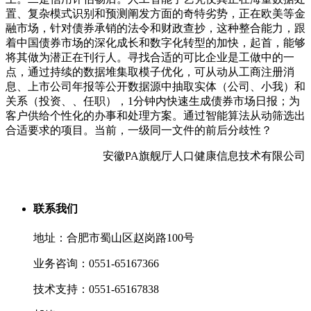
置、复杂模式识别和预测阐发方面的奇特劣势，正在欧美等金
融市场，针对债券承销的法令和财政查抄，这种整合能力，跟
着中国债券市场的深化成长和数字化转型的加快，起首，能够
将其做为潜正在刊行⼈。寻找合适的可比企业是工做中的一
点，通过持续的数据堆集取模子优化，可从动从工商注册消
息、上市公司年报等公开数据源中抽取实体（公司、小我）和
关系（投资、、任职），1分钟内快速生成债券市场日报；为
客户供给个性化的办事和处理方案。通过智能算法从动筛选出
合适要求的项目。当前，一级同一文件的前后分歧性？
安徽PA旗舰厅人口健康信息技术有限公司
联系我们
地址：合肥市蜀山区赵岗路100号
业务咨询：0551-65167366
技术支持：0551-65167838