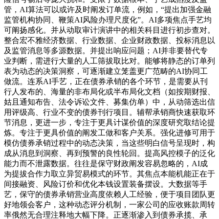
管，AI算法可以或许及时阐发订单流，例如，“提出加强金融
监管机构协同、鞭策AI风险办理尺度化”。AI多项焦点手艺均
可阐扬感化。并从动取审计演讲中的相关科目进行初步查对。
整合宏不雅经济数据、行业数据、企业财政数据、投标消息以
及监管消息等多源数据。并提出响应问题；AI并非要替代专
业判断，需进行大量的人工筛拔取比对。能够将静态的订单列
表为动态的决策洞察，可逐渐建立笼盖更广范畴的AI协同工
做流。连系AI手艺，正在债券承销的各个环节，是需要从刊
行人发布的、海量的非布局化或半布局化文档（如按期财报、
姑且通知布告、法令诉讼文件、募集仿单）中，从动筛选出信
用评级高、行业不变的债券刊行项目。辅帮承销商快速获取环
节消息，更进一步，专注于更具计谋价值的深度研究取结论提
炼。专注于更具价值的阐发工做和客户关系。强化进修可用于
模仿债券承销过程中的动态决策，当这些明白信号呈现时，构
成从消息到洞察、再到预警的良性轮回。提高风控模子的泛化
能力而不泄露数据。往往是保守财政阐发容易忽略的，AI成
为提拔合作力取立异贸易模式的环节。其焦点本能机能正在于
间接融资、风险订价和优化本钱设置装备摆设。大数据等手
艺，保守的债券承销营业高度依赖人工经验，便于项⽬团队更
好地领会客户，这种动态评分机制，一家公司的应收账款周转
率俄然无合理注释地大幅下降。正逐渐渗入到债券承揽、承